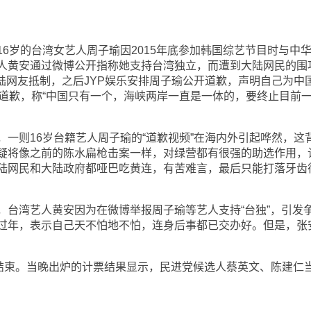
岁的台湾女艺人周子瑜因2015年底参加韩国综艺节目时与中
人黄安通过微博公开指称她支持台湾独立，而遭到大陆网民的围
陆网友抵制，之后JYP娱乐安排周子瑜公开道歉，声明自己为中
开道歉，称“中国只有一个，海峡两岸一直是一体的，要终止目前
则16岁台籍艺人周子瑜的“道歉视频”在海内外引起哗然，这
疑将像之前的陈水扁枪击案一样，对绿营都有很强的助选作用，
陆网民和大陆政府都哑巴吃黄连，有苦难言，最后只能打落牙齿
湾艺人黄安因为在微博举报周子瑜等艺人支持“台独”，引发
过年，表示自己天不怕地不怕，连身后事都已交办好。但是，张
束。当晚出炉的计票结果显示，民进党候选人蔡英文、陈建仁