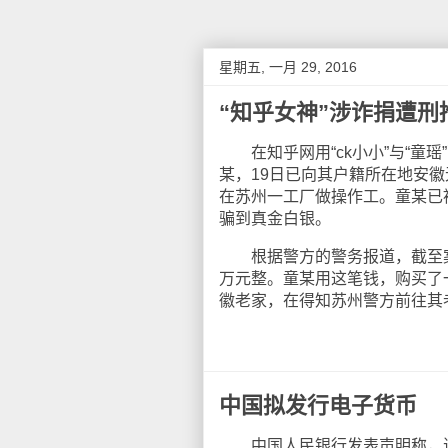
星期五, 一月 29, 2016
“知乎女神”涉诈捐遭刑
在知乎网用“ck小小”与“童
某，19日已向其户籍所在地安徽
在苏州一工厂做操作工。童某已
骗到真金白银。
根据警方的警务报道，截至案发
万元整。童某用这笔钱，购买了
徽老家，在得知苏州警方前往其
中国拟发行电子货币
中国人民银行发表声明称，近