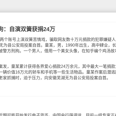
拘：自演双簧获捐24万
瑶”两个账号上演双簧苦情戏，骗取网友数十万元捐款的犯罪嫌疑人
无为县公安局投案自首。童某，男，1990年出生，高中肄业，
被警方刑拘。一个男人，借用一个美女头像，在知乎编个鸡汤故
，童某累计获得各界爱心捐款24万余元，其中最大一笔捐款
一辆价值16万元的轿车和手机等一些生活物品。童某作案后潜逃
老家抓捕时，迫于压力，向安徽芜湖无为县公安局投案自首。
期可能开始发行电子货币。中国央行强调说，目前一组专家正