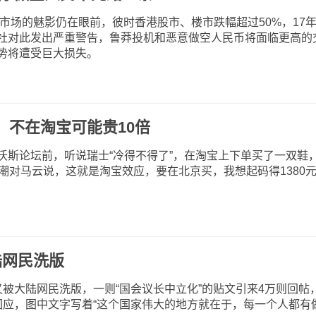
市场的魅影仍在眼前，彼时香港股市、楼市跌幅超过50%，17
社对此发出严重警告，鲁莽投机和恶意做空人民币将面临更高的
势将遭受巨大损失。
：不在淘宝可能贵10倍
论坛前，听说瑞士“冷得不得了”，在淘宝上下单买了一双鞋
李源潮对马云说，这就是淘宝效应，要在北京买，我想起码得1380
大陆网民洗版
日又被大陆网民洗版，一则“国会议长中立化”的贴文引来4万则回帖
k贴图回应，图中文字写着“这个国家伟大的地方就在于，每一个人都有