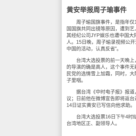
黄安举报周子瑜事件
周子瑜国旗事件，是指年仅16
国国旗共同出镜等原因，遭到艺
其经纪公司JYP娱乐也遭中国大
人。15日晚，周子瑜录视频公
中国的活动，认真反省”。
台湾大选投票的前一天晚上，一
的导演的确是高人，这个事件无
民党的选情雪上加霜，同时，大
子里咽。
据台湾《中时电子报》报道，台
议；日前他在微博宣告即将返台
14日证实黄安已写信向他求助。
台湾大选投票16日下午4时结
台湾地区正、副领导人。