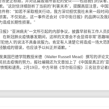
们考虑更正标题，并对这篇报道所冒犯的受众——包括我们的读者
歉。"这封信详细剖析了当前的"利害关系"，提醒高层注意，中国
。信件称："如若不采取相关行动，我方深切担忧我社未来一段时间
损害。不仅如此，这一事件还会对《华尔街日报》的品牌以及我
力造成长期性损害。"
》"亚洲病夫"一文所引起的内部争议，披露早就有工作人员
，在新冠肺炎疫情暴发期间，这样的文章会不会显得非常"恶趣味
冒犯他人'的说法不具备说服力。肯定有人清楚它将造成一场大范
经酿成的错误，也应该予以纠正并道歉。"
德学院教授米德（Walter Russell Mead）撰写的评论文
民抗击疫情的努力，报社编辑还为文章加上了《中国是真正的"
大愤慨和谴责。2月19日，中方吊销《华尔街日报》三名驻京记者