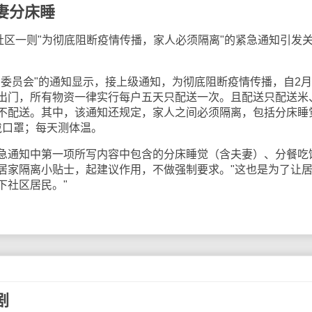
妻分床睡
区一则"为彻底阻断疫情传播，家人必须隔离"的紧急通知引发
员会"的通知显示，接上级通知，为彻底阻断疫情传播，自2月
出门，所有物资一律实行每户五天只配送一次。且配送只配送米
不配送。其中，该通知还规定，家人之间必须隔离，包括分床睡
戴口罩；每天测体温。
通知中第一项所写内容中包含的分床睡觉（含夫妻）、分餐吃
居家隔离小贴士，起建议作用，不做强制要求。"这也是为了让
下社区居民。"
剧