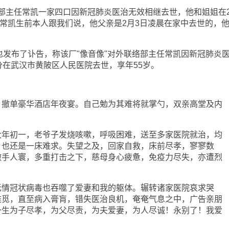
主任常凯一家四口因新冠肺炎医治无效相继去世，他和姐姐在
据常凯生前本人跟我们说，他父亲是2月3日凌晨在家中去世的，
发布了讣告，称该厂"像音像"对外联络部主任常凯因新冠肺炎
51分在武汉市黄陂区人民医院去世，享年55岁。
单豪华酒店年夜宴。自己勉为其难将就掌勺，双亲高堂及内
初一，老爷子发烧咳嗽，呼吸困难，送至多家医院就治，均
，也还是一床难求。失望之及，回家自救，床前尽孝，寥寥数
撒手人寰，多重打击之下，慈母身心疲惫，免疫力尽失，亦遭烈
冠状病毒也吞噬了爱妻和我的躯体。辗转诸家医院哀求哭
难觅，直至病入膏肓，错失医治良机，奄奄气息之中，广告亲朋
一生为子尽孝，为父尽责，为夫爱妻，为人尽诚！永别了！我爱