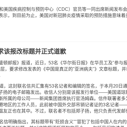
美国疾病控制与预防中心（CDC）官员等一同出席新闻发布
表示，到目前为止，美国对新冠肺炎疫情采取的预防措施意味着
求该报改标题并正式道歉
邮报》报道，近日，53名《华尔街日报》在华员工及"参与
高层，要求修改发表的《中国是真正的"亚洲病夫"》文章标题，并
。
，这封联名信共汇集有53名记者和编辑的签名，于本月20日
子扬的电子邮箱发出。收信人分别是该报发行单位——美国道琼
斯所属的母公司——新闻集团首席执行官汤姆森。信件联署者多
港地区的工作人员，此前被中国外交部吊销记者证的3名记者—
温友正也在其中。不过，联名者不包括郑子扬，他只负责代发邮
信明确指出，其标题带有"贬损含义""冒犯了包括中国人在内的