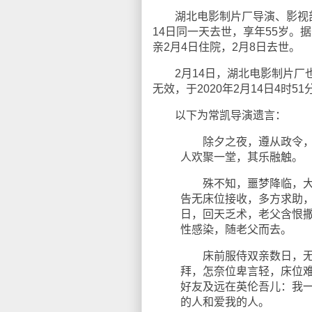
湖北电影制片厂导演、影视部
14日同一天去世，享年55岁。
亲2月4日住院，2月8日去世。
2月14日，湖北电影制片厂也
无效，于2020年2月14日4时
以下为常凯导演遗言：
除夕之夜，遵从政令，撤
人欢聚一堂，其乐融触。
殊不知，噩梦降临，大年
告无床位接收，多方求助
日，回天乏术，老父含恨
性感染，随老父而去。
床前服侍双亲数日，无情
拜，怎奈位卑言轻，床位
好友及远在英伦吾儿：我
的人和爱我的人。