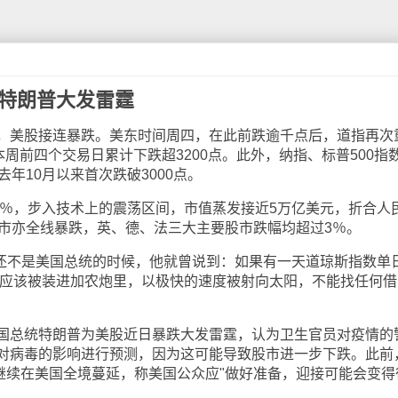
 特朗普大发雷霆
美股接连暴跌。美东时间周四，在此前跌逾千点后，道指再次
本周前四个交易日累计下跌超3200点。此外，纳指、标普500指
去年10月以来首次跌破3000点。
％，步入技术上的震荡区间，市值蒸发接近5万亿美元，折合人
股市亦全线暴跌，英、德、法三大主要股市跌幅均超过3％。
还不是美国总统的时候，他就曾说到：如果有一天道琼斯指数单
统就应该被装进加农炮里，以极快的速度被射向太阳，不能找任何借
总统特朗普为美股近日暴跌大发雷霆，认为卫生官员对疫情的
对病毒的影响进行预测，因为这可能导致股市进一步下跌。此前
"继续在美国全境蔓延，称美国公众应"做好准备，迎接可能会变得