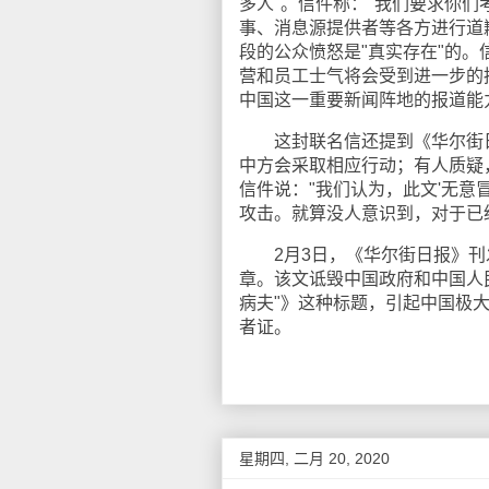
多人"。信件称："我们要求你
事、消息源提供者等各方进行道
段的公众愤怒是"真实存在"的
营和员工士气将会受到进一步的
中国这一重要新闻阵地的报道能
这封联名信还提到《华尔街日报
中方会采取相应行动；有人质疑
信件说："我们认为，此文'无意
攻击。就算没人意识到，对于已
2月3日，《华尔街日报》刊发美国巴
章。该文诋毁中国政府和中国人
病夫"》这种标题，引起中国极
者证。
星期四, 二月 20, 2020