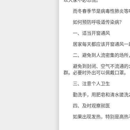
以大家不必恐慌。
而冬春季节是病毒性肺炎等呼
如何预防呼吸道传染病？
一、适当开窗通风
居家每天都应该开窗通风一段
二、避免到人流密集的场所，
避免到封闭、空气不流通的公
群。必要时外出可以佩戴口罩。
三、注意个人卫生
勤洗手，用肥皂和清水搓洗2
四、及时观察就医
如果出现发热，特别是高热不