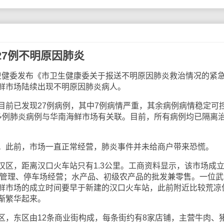
27例不明原因肺炎
市卫健委发布《市卫生健康委关于报送不明原因肺炎救治情况的紧
鲜市场陆续出现不明原因肺炎病人。
已发现27例病例，其中7例病情严重，其余病例病情稳定可
多例肺炎病例与华南海鲜市场有关联。目前，所有病例均已隔离
此前，市场一直正常经营，肺炎事件并未给商户带来恐慌。
，距离汉口火车站只有1.3公里。工商资料显示，该市场成
物业管理、停车场经营；水产品、初级农产品的批发兼零售。一位武
鲜市场的成立时间要早于新建的汉口火车站，此前附近比较荒凉
渐繁华起来。
东区由12条商业街构成，每条街约有8家店铺，主营牛肉、