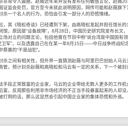
常令人震撼，赵薇近年来并没有发布任何敏感言论，赵薇201
国证监会处罚，官方至今未就此说明原因，网传可能和赵薇旗下
封杀一个名人的行为，恐怕会引发一部分人的恐慌情绪。
，其《晓松奇谈》已经遭到下架，由高晓松发起并担任馆长的
馆，原因是“设备故障”，8月28日，中国历史研究院发布长文
立场对立的问题言论，包括他曾在节目中称“说台湾是中国固有
党卫军”，以及透露自己在在某一年8月15日——中日战争终战纪
祭奠的“不是战犯”。
杀之间有相关性，但外界一直猜测赵薇与阿里巴巴创始人马云
高管，预计封杀赵薇和高晓松和马云有一定的关系，下一个被封
手段正常致富的企业家，马云的企业带给无数人更多的工作机
后富，反观那些利用非市场经济的不正当手段暴富起来的人却没
被打倒的话，那么这显然会引起中国企业家的集体恐慌和外逃。