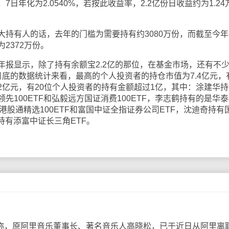
日年化为2.0540%，若按此收益率，2.2亿份日收益约为1.24
有人的话，去年的门槛为需要持有约3080万份，而截至今年
2372万份。
显示，除了持有余额宝2.2亿的那位，在基金市场，还有不
底的数据统计来看，最高的个人投资者的持仓市值为7.4亿元，
2亿元，有20位个人投资者的持有金额超过1亿，其中：涂建华持
先100ETF和弘毅远方国证消费100ETF，李志鹤持有的是华
S港股通精选100ETF和富国中证全指证券公司ETF，沈迪奇持有
持有添富中证长三角ETF。
道称，原阿里音乐董事长、著名音乐人高晓松，已于近日从阿里离