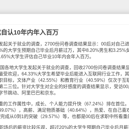
自认10年内年入百万
关于就业的调查，2700份问卷调查结果显示：00后对自己
的大学生预期自己毕业后月薪过万，其中8.20%男生和3.25%
7.65%大学生评估自己毕业10年内会年入百万。
各地大学生发起关于就业的调查，回收2700份问卷调查结果
受欢迎，64.33%大学生希望毕业后能进入互联网行业工作，
标，文体产业（42.55%）和教育行业（40.59%）仅次于互
第二三位。针对大学生对企业的好感度的调查结果显示，受访00
字节跳动、阿里巴巴和京东。
工作属性中，成长、个人能力提升快（67.24%）排在首位
.07%），高薪、满足物质基础（40.64%），热爱、在自己喜
能完成从0到1的突破（29.57%）等，也都是00后在求职中所看重
场后的薪资比较乐观，超过20%的大学生预期自己毕业后月薪