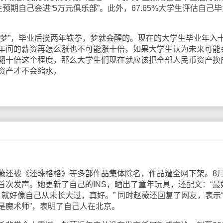
女生预期自己会进“5万元俱乐部”。此外，67.65%大学生评估自己
”，毕业后挨两年铁拳，梦就会醒的。现在的大学生毕业年入
年间的薪资再怎么涨也不可能涨十倍，如果大学生认为未来可能
翻十倍这个程度，那么大学生们现在就应该把全部人民币资产换
资产才不会缩水。
被《还珠格格》等多部作品集体除名，作品遭全网下架。8月
首次发声。她更新了自己的INS，晒出了童年玩具，还配文：“最
聊天，就好像自己从未长大过，真好。” 同时赵薇还回复了网友，表示
是魔术师”，表明了自己人在北京。