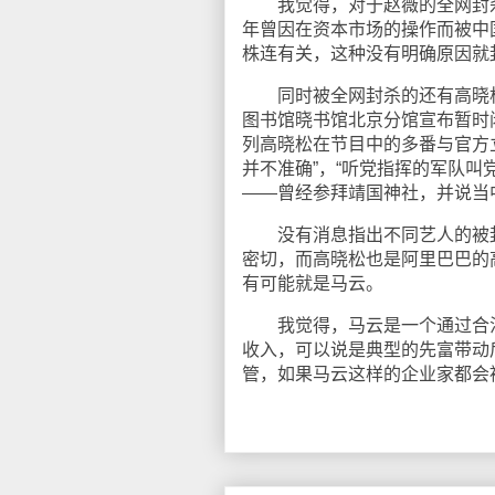
我觉得，对于赵薇的全网封杀非
年曾因在资本市场的操作而被中
株连有关，这种没有明确原因就
同时被全网封杀的还有高晓松
图书馆晓书馆北京分馆宣布暂时闭
列高晓松在节目中的多番与官方
并不准确”，“听党指挥的军队叫
——曾经参拜靖国神社，并说当中
没有消息指出不同艺人的被封
密切，而高晓松也是阿里巴巴的
有可能就是马云。
我觉得，马云是一个通过合法
收入，可以说是典型的先富带动
管，如果马云这样的企业家都会