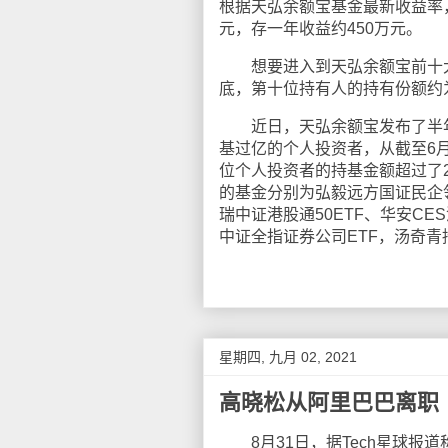
根据天弘余额宝基金最新收益率，7
元，存一年收益约450万元。
想要进入到天弘余额宝前十大持
底，第十位持有人的持有份额约为
近日，天弘余额宝发布了半年报
基过亿的个人投资者，从截至6月
位个人投资者的持基金额超过了
的基金分别为弘毅远方国证民企领
瑞中证港股通50ETF、华安CE
中证全指证券公司ETF，汤奇青
星期四, 九月 02, 2021
高晓松从阿里巴巴离职
8月31日，据Tech星球报