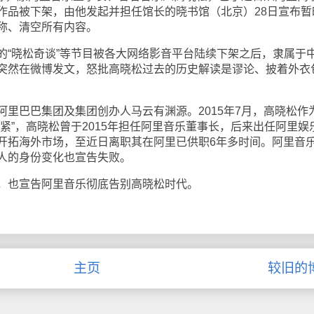
作品被下架，由他发起并担任馆长的晓书馆（北京）28日宣布暂
称、清空所有内容。
晓松奇谈”等节目被各大网络影音平台陆续下架之后，隶属于
突然在微博发文，怒批高晓松过去的历史解读是谬论、披着外衣
巴巴集团及集团创办人马云有渊源。2015年7月，高晓松作
紧”，高晓松曾于2015年担任阿里音乐董事长，后来出任阿里娱
开拓海外市场，至近日离职其在阿里已供职6年多时间。阿里音
人的身份变化也宣告失败。
也宣告阿里音乐彻底告别高晓松时代。
主页
较旧的