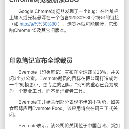
Google Chrome浏览器发现了一个bug：在地址栏
上输入或光标悬浮在一个包含%%30%30字符串的链接
（如
http://a/%%30%30
），浏览器就可能崩溃，它影
响Chrome 45及其它旧版本。
印象笔记宣布全球裁员
Evernote（印象笔记）宣布在全球裁员13%，并关
闭3个办公室。Evernote裁员的目标在把公司打造成为
一个“规模更小、更专注的团队。”公司的重心已变为成
为一个商业工具，而不是消费者工具。
Evernote正开始关闭部分表现不佳的小功能，如美
食跟踪应用Evernote Food。该应用将会在周三正式关
闭。
Evernote表示，该公司将关闭位于中国台湾、新加