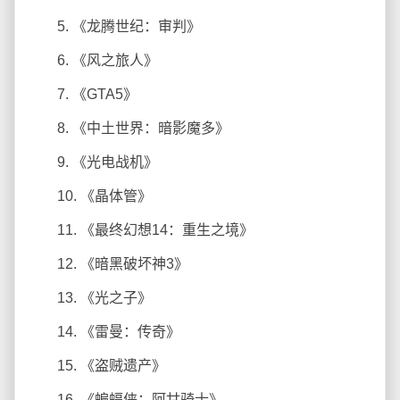
5. 《龙腾世纪：审判》
6. 《风之旅人》
7. 《GTA5》
8. 《中土世界：暗影魔多》
9. 《光电战机》
10. 《晶体管》
11. 《最终幻想14：重生之境》
12. 《暗黑破坏神3》
13. 《光之子》
14. 《雷曼：传奇》
15. 《盗贼遗产》
16. 《蝙蝠侠：阿甘骑士》