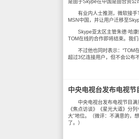
是由于Skype在中国是由合资
有业内人士推测，微软接手To
MSN中国，并让用户迁移至Sky
Skype亚太区主管朱德·哈康
TOM在线的合作即将结束。我们
不过他也同时表示：“TOM在
超过3亿连接用户，但不会公布不
中央电视台发布电视节
中央电视台发布电视节目满意度
《焦点访谈》《星光大道》分列今
大"地位。（微评：不满意的，
了。）