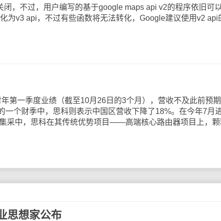
9日关闭，不过，用户编写的基于google maps api v2的程序依旧可
化为v3 api，不过有些函数将无法转化，Google建议使用v2 ap
财年第一季度业绩（截至10月26日的3个月），营收不及此前预
的一个财季中，思科则表示中国区营收下降了18%。在今年7月
设备集采中，思科在其传统优势项目——高端核心路由器项目上，颗
商业思想家公布