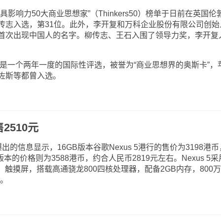
力50大商业思想家”（Thinkers50）榜单于日前在英国伦
传志入选，第31位。此外，李开复和万科企业股份有限公司创始
首次出现中国人的名字。柳传志、王石入围了领导力奖，李开复
1年，是一个两年一度的国际性评选，被誉为“商业思想界的奥斯卡”，
佐斯等都曾入选。
2510元
信息显示，16GB版本谷歌Nexus 5港行的售价为3198港币
版本的价格则为3588港币，约合人民币2819元左右。Nexus 5采
80像素）触摸屏，搭载高通骁龙800四核处理器，配备2GB内存，800
池。