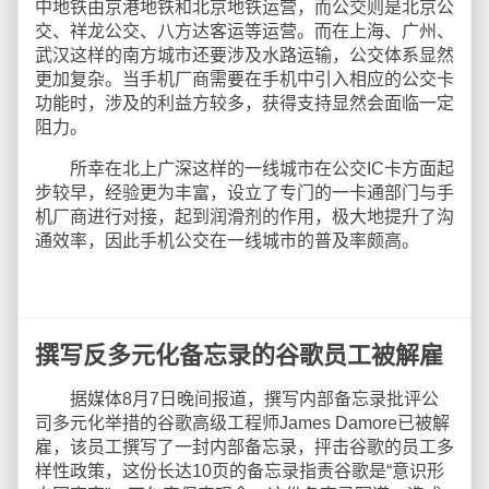
中地铁由京港地铁和北京地铁运营，而公交则是北京公
交、祥龙公交、八方达客运等运营。而在上海、广州、
武汉这样的南方城市还要涉及水路运输，公交体系显然
更加复杂。当手机厂商需要在手机中引入相应的公交卡
功能时，涉及的利益方较多，获得支持显然会面临一定
阻力。
所幸在北上广深这样的一线城市在公交IC卡方面起
步较早，经验更为丰富，设立了专门的一卡通部门与手
机厂商进行对接，起到润滑剂的作用，极大地提升了沟
通效率，因此手机公交在一线城市的普及率颇高。
撰写反多元化备忘录的谷歌员工被解雇
据媒体8月7日晚间报道，撰写内部备忘录批评公
司多元化举措的谷歌高级工程师James Damore已被解
雇，该员工撰写了一封内部备忘录，抨击谷歌的员工多
样性政策，这份长达10页的备忘录指责谷歌是“意识形