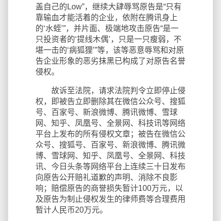
盖自己的Low”，继续大肆辱骂原告是“只有
靠输血才能活着的企业，依附在腾讯身上
的‘水蛭’”，并片面、极端地攻击原告“是一
只投资者的‘提线木偶’，只是一只瘦弱，不
堪一击的‘病狐狸’”等，该等恶意辱骂和对原
告企业形象的恶劣抹黑已构成了对原告名誉
侵权。
故诉至法院，请求法院判令立即停止侵
权，即被告立即删除其在微信公众号、搜狐
号、百家号、新浪微博、腾讯微博、雪球
网、知乎、凤凰号、全景网、科技讯等网络
平台上发布的所有侵权文章；被告在微信公
众号、搜狐号、百家号、新浪微博、腾讯微
博、雪球网、知乎、凤凰号、全景网、科技
讯、今日头条等网络平台上连续三十日发布
向原告公开赔礼道歉的声明、消除不良影
响；赔偿原告的商誉损失暂计100万元，以
及原告为制止侵权发生的律师费等合理费用
暂计人民币20万元。