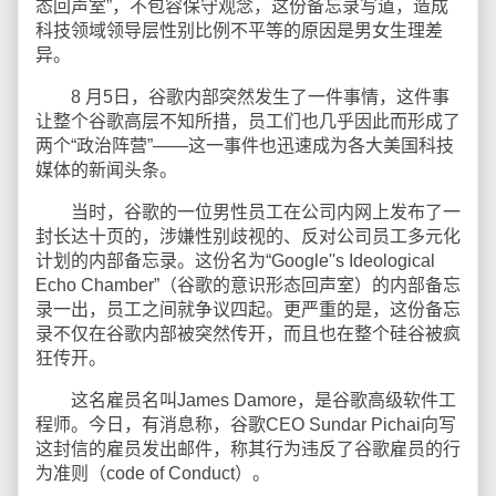
态回声室”，不包容保守观念，这份备忘录写道，造成
科技领域领导层性别比例不平等的原因是男女生理差
异。
8 月5日，谷歌内部突然发生了一件事情，这件事
让整个谷歌高层不知所措，员工们也几乎因此而形成了
两个“政治阵营”——这一事件也迅速成为各大美国科技
媒体的新闻头条。
当时，谷歌的一位男性员工在公司内网上发布了一
封长达十页的，涉嫌性别歧视的、反对公司员工多元化
计划的内部备忘录。这份名为“Google''s Ideological
Echo Chamber”（谷歌的意识形态回声室）的内部备忘
录一出，员工之间就争议四起。更严重的是，这份备忘
录不仅在谷歌内部被突然传开，而且也在整个硅谷被疯
狂传开。
这名雇员名叫James Damore，是谷歌高级软件工
程师。今日，有消息称，谷歌CEO Sundar Pichai向写
这封信的雇员发出邮件，称其行为违反了谷歌雇员的行
为准则（code of Conduct）。