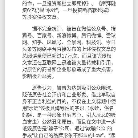
的命，一旦投资断档立即死掉》、《摩拜融
资6亿仍是“水蛭”，一旦投资断档就死掉》
等涉案侵权文章。
据不完全统计，被告在微信公众号、搜
狐号、百家号、新浪微博、腾讯微博、雪球
网、知乎、凤凰号、全景网、科技讯、今日
头条等网络平台直接发布的上述侵权文章的
总阅读量便已超过17万次，而且该等侵权
文章还在互联网上迅速被大量转载和引用，
对原告的商誉和企业形象造成了重大损害，
影响极为恶劣。
原告认为，被告为达到吸引公众眼球、
贬低原告社会评价和企业形象、借此牟取自
身不正当利益的目的，不仅在上文标题中使
用“水蛭”该极具侮辱性的字眼（水蛭，俗名
蚂蟥，是一种形象丑陋恶心、引人厌恶的吸
血害虫）公然丑化原告，而且在文中进一步
诋毁原告是“骗子”公司、通过“欺骗公众”的
手段“让自己的品牌形象不那么的Low”、“遮