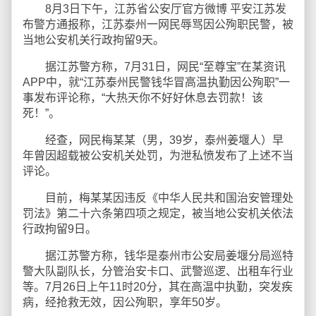
8月3日下午，江苏省公安厅官方微博 平安江苏发
布警方通报称，江苏泰州一网民辱骂因公殉职民警，被
当地公安机关行政拘留9天。
据江苏警方称，7月31日，网民“至尊宝”在某资讯
APP中，就“江苏泰州民警钱华冒高温执勤因公殉职”一
事发布评论称，“大热天你不好好休息去罚款！该
死！”。
经查，网民梅某某（男，39岁，泰州姜堰人）早
年曾因超载被公安机关处罚，为泄私愤发布了上述不当
评论。
目前，梅某某因违反《中华人民共和国治安管理处
罚法》第二十六条第四项之规定，被当地公安机关依法
行政拘留9日。
据江苏警方称，钱华是泰州市公安局姜堰分局巡特
警大队副队长，分管治安卡口、武警巡逻、出租车行业
等。7月26日上午11时20分，其在高温中执勤，突发疾
病，经抢救无效，因公殉职，享年50岁。