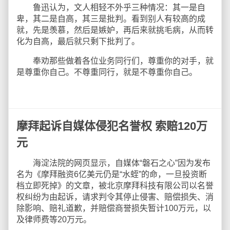
鲁迅认为，文人相轻不外乎三种情况：其一是自
卑，其二是自高，其三是批判。看到别人有较高的成
就，先是羡慕，然后是嫉妒，再后来就挑毛病，从而转
化为自高，最后就只剩下批判了。
奉劝那些做着各位业务同行们，尊重你的对手，就
是尊重你自己。不尊重同行，就是不尊重你自己。
摩拜起诉自媒体侵犯名誉权 索赔120万
元
海淀法院的网页显示，自媒体“磐石之心”因为发布
名为《摩拜融资6亿美元仍是“水蛭”的命，一旦投资断
档立即死掉》的文章，被北京摩拜科技有限公司以名誉
权纠纷为由起诉，请求判令其停止侵害、赔偿损失、消
除影响、赔礼道歉，并赔偿商誉损失暂计100万元，以
及律师费等20万元。