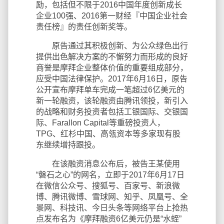
励，包括但不限于2016中国年度创新成长
企业100强、2016第一财经『中国企业社会
责任榜』的责任创新奖等。
原告通过其积极创新、为公众绿色出行
提供出色解决方案的不懈努力而形成的良好
商誉是摩拜企业整体价值的重要组成部分，
应受中国法律保护。2017年6月16日，原告
公开宣布摩拜单车完成一笔超过6亿美元的
新一轮融资，该轮融资由腾讯领投，新引入
的战略和财务投资者包括工银国际、交银国
际、Farallon Capital等重磅投资人，
TPG、红杉中国、高瓴资本等多家现有股
东继续增持跟投。
在该融资消息公布后，被告王某使用
“磐石之心”的网名，立即于2017年6月17日
在微信公众号、搜狐号、百家号、新浪微
博、腾讯微博、雪球网、知乎、凤凰号、全
景网、科技讯、今日头条等网络平台上抢热
点发布名为《摩拜融资6亿美元仍是“水蛭”