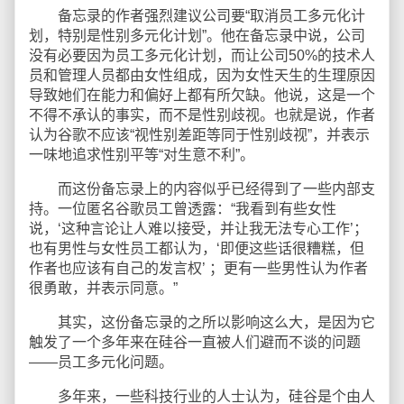
备忘录的作者强烈建议公司要“取消员工多元化计
划，特别是性别多元化计划”。他在备忘录中说，公司
没有必要因为员工多元化计划，而让公司50%的技术人
员和管理人员都由女性组成，因为女性天生的生理原因
导致她们在能力和偏好上都有所欠缺。他说，这是一个
不得不承认的事实，而不是性别歧视。也就是说，作者
认为谷歌不应该“视性别差距等同于性别歧视”，并表示
一味地追求性别平等“对生意不利”。
而这份备忘录上的内容似乎已经得到了一些内部支
持。一位匿名谷歌员工曾透露：“我看到有些女性
说，‘这种言论让人难以接受，并让我无法专心工作’；
也有男性与女性员工都认为，‘即便这些话很糟糕，但
作者也应该有自己的发言权’ ；更有一些男性认为作者
很勇敢，并表示同意。”
其实，这份备忘录的之所以影响这么大，是因为它
触发了一个多年来在硅谷一直被人们避而不谈的问题
——员工多元化问题。
多年来，一些科技行业的人士认为，硅谷是个由人