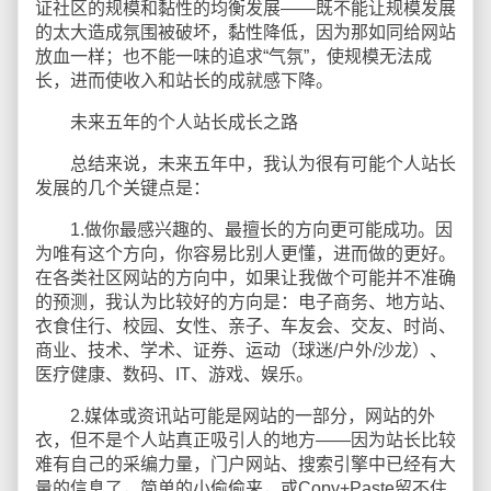
证社区的规模和黏性的均衡发展——既不能让规模发展
的太大造成氛围被破坏，黏性降低，因为那如同给网站
放血一样；也不能一味的追求“气氛”，使规模无法成
长，进而使收入和站长的成就感下降。
未来五年的个人站长成长之路
总结来说，未来五年中，我认为很有可能个人站长
发展的几个关键点是：
1.做你最感兴趣的、最擅长的方向更可能成功。因
为唯有这个方向，你容易比别人更懂，进而做的更好。
在各类社区网站的方向中，如果让我做个可能并不准确
的预测，我认为比较好的方向是：电子商务、地方站、
衣食住行、校园、女性、亲子、车友会、交友、时尚、
商业、技术、学术、证券、运动（球迷/户外/沙龙）、
医疗健康、数码、IT、游戏、娱乐。
2.媒体或资讯站可能是网站的一部分，网站的外
衣，但不是个人站真正吸引人的地方——因为站长比较
难有自己的采编力量，门户网站、搜索引擎中已经有大
量的信息了，简单的小偷偷来，或Copy+Paste留不住