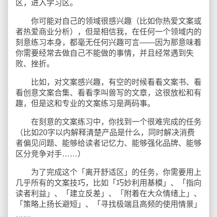
区，进入学习区。
你可能对自己的领域很感兴趣（比如你热爱文案或
者热爱商业分析），但是相信我，在任何一个领域内的
刻意练习本身，都毫无任何兴趣可言——因为那意味着
你需要经常去做自己不能做的事情，并且经常遇到失
败、挫折。
比如，对文案感兴趣，有空的时候看看文案书、看
看创意文案合集、看看李叫兽写的文章，这很放松和有
趣，但是这和专业的文案练习是两码事。
在刻意的文案练习中，你找到一个很难完成的任务
（比如20字以内解释清楚产品是什么，同时解决消费
者偏见问题、能够给读者记忆力、能够强化品牌、能够
区分竞争对手……）
为了完成这个「离开舒适区」的任务，你需要用上
几乎所有的文案技巧，比如「巧妙利用基模」、「指向
读者利益」、「建立反差」、「附着在大众情绪上」、
「策略上扬长避短」、「寻找极端且高频的使用情景」
……