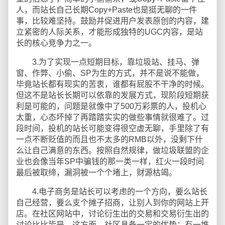
人，而站长自己长期Copy+Paste也是挺无聊的一件
事，比较难坚持。鼓励并促进用户发表原创的内容，建
立紧密的人际关系，才能形成独特的UGC内容，是站
长的核心竞争力之一。
3.为了实现一点短期目标，靠垃圾站、挂马、弹
窗、作弊、小偷、SP为生的方式，并不是说不能做，
毕竟站长都有现实的苦衷，谁都有屁股不干净的时候。
但这不是站长长期可以依靠的发展方式，现阶段短期获
利是可能的，问题是就像中了500万彩票的人，投机心
太重，心态坏掉了再踏踏实实的做些事情就很难了。过
段时间，投机的站长可能变得很空虚无聊，手里除了有
一点不断贬值的而且也不太多的RMB以外，没剩下什
么让自己满意的东西。按照自然规律，做垃圾联盟的企
业也会像当年SP中骗钱的那一类一样，红火一段时间
最后被取缔，漏洞被一个个堵上，财源枯竭。
4.电子商务是站长可以考虑的一个方向，要么站长
自己经营，要么支个摊子招商，让别人到你的网站上开
店。在社区网站中，讨论衍生出的交易和交易衍生出的
讨论比比皆是，这方面，社区具备一定的优势：有一堆