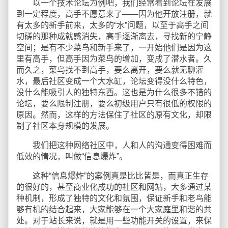
以一个技术论坛为例吧，我们经常看到论坛在发展
到一定程度，高手不愿意来了——因为他开放注册，就
有太多的新手前来，太多的“水”问题，以至于高手之间
切磋的那种成就感消失，高手逐渐离去，寻找新的宁静
空间；是有不少菜鸟和新手来了，一开始他们是因为这
里有高手，但高手因为菜鸟的增加，变成了潜水者。久
而久之，菜鸟找不到高手，要么离开，要么就无聊灌
水，最后社区变成一个大水缸，论坛变得没什么特色，
没什么能吸引人的独特东西。这也是为什么很多不错的
论坛，要么限制注册，要么初级用户只有很低的权限的
原因。然而，这样的方法保住了社区的原有文化，却限
制了社区本身规模的发展。
我们把这种网络社区中，人和人的沟通变得困难而
低效的情况，叫做“信息爆炸”。
这种“信息爆炸”的案例真是比比皆是，而真正生存
的很好的，甚至商业化成功的社区和网站，大多通过某
种机制，形成了独特的文化和氛围，保证新手和老鸟能
够有机的结合起来，大家能够在一个大家庭里和谐的共
处。对于站长来说，就是用一些功能开关的设置，来保