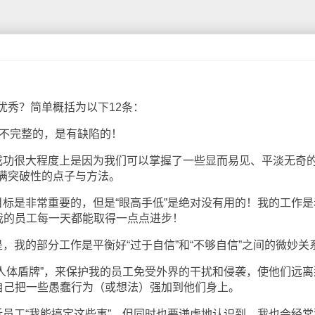
秀？简单概括为以下12条：
不完整的，是有缺陷的！
功很大程度上是因为我们可以掌握了一些显而易见、平淡无奇
满突破性的点子与方法。
是非常重要的，但是“眼高手低”是绝对没有用的！我的工作是
证我的员工每一天都能取得一点点进步！
我的部分工作是平衡好“过于自信”和“不够自信”之间的微妙关
体盾牌”，来保护我的员工免受外界的干扰和侵袭，使他们远离
免自己把一些愚蠢行为（或想法）强加到他们身上。
工“我能搞定这些事”，但同时也要谦虚地认识到，我也会经常