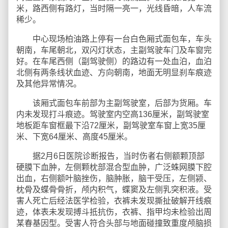
米，路西侧有路灯，当时隔一亮一，光线昏暗，人车流
稀少。
中心现场柏油路上停有一台白色厢式面包车，车头
朝南，车尾朝北，双闪灯状态，主副驾驶车门及车窗完
好。在车尾西侧（副驾驶侧）的路边有一处血泊，血泊
北侧有两条线状血迹、方向朝南，地面无明显刹车痕迹
及其他异常情况。
该厢式面包车前部为主副驾驶室，后部为货厢。车
内未发现打斗痕迹。驾驶室内空高136厘米，副驾驶室
地板距车窗框最下沿72厘米，副驾驶室车窗上宽35厘
米、下宽64厘米、高度45厘米。
据2月6日医院诊断报告，当时伤者右侧额颗顶部
硬膜下血肿，左侧颗枕部混合型血肿，广泛蛛网膜下腔
出血，右侧额叶脑挫伤，脑肿胀，脑干受压，左侧颍、
枕骨及蝶骨骨折，颅内积气，蝶窦及左侧乳突积液。受
害人死亡后经法医学检验，衣裤未发现撕扯破解开线痕
迹，体表未发现搏斗抵抗伤，衣裤、指甲均未检验出周
某春基因型。受害人符合头部与地面碰撞致重度颅脑损