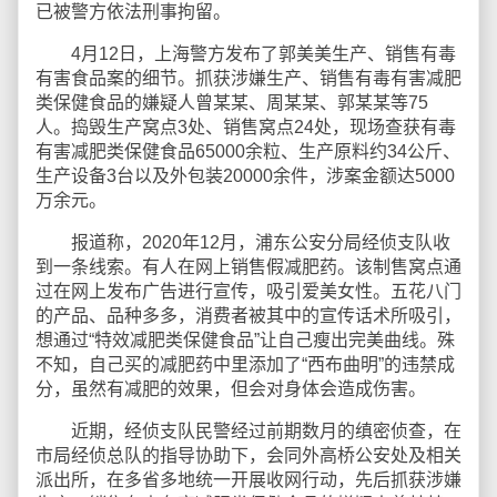
已被警方依法刑事拘留。
4月12日，上海警方发布了郭美美生产、销售有毒
有害食品案的细节。抓获涉嫌生产、销售有毒有害减肥
类保健食品的嫌疑人曾某某、周某某、郭某某等75
人。捣毁生产窝点3处、销售窝点24处，现场查获有毒
有害减肥类保健食品65000余粒、生产原料约34公斤、
生产设备3台以及外包装20000余件，涉案金额达5000
万余元。
报道称，2020年12月，浦东公安分局经侦支队收
到一条线索。有人在网上销售假减肥药。该制售窝点通
过在网上发布广告进行宣传，吸引爱美女性。五花八门
的产品、品种多多，消费者被其中的宣传话术所吸引，
想通过“特效减肥类保健食品”让自己瘦出完美曲线。殊
不知，自己买的减肥药中里添加了“西布曲明”的违禁成
分，虽然有减肥的效果，但会对身体会造成伤害。
近期，经侦支队民警经过前期数月的缜密侦查，在
市局经侦总队的指导协助下，会同外高桥公安处及相关
派出所，在多省多地统一开展收网行动，先后抓获涉嫌