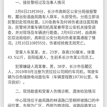
一、接处警经过及当事人情况
2月6日21时39分，长沙市高新区公安分局接报警
称，麓谷街道曲苑路有人跳车，头部受伤。分局立即派
民警赶赴现场处置。120急救车及时将伤者送往医院救
治，民警将涉案车辆司机周某春带至公安机关接受调
查，并对现场及车辆进行勘查。2月9日15时，由高新
区综治局组织，高新区公安分局向伤者家属通报了情
况。2月10日10时55分，伤者经抢救无效死亡。
受害人车某某，女，23岁，身高150厘米，体重
43. 5公斤，岳阳临湘人，生前系长沙市某公司员工。
犯罪嫌疑人周某春，男，38岁，长沙市岳麓区
人，2019年9月注册为货拉拉公司网约车司机，驾驶车
辆为白色瑞驰电动面包车（车辆里程数19730公里，车
况良好）。
二、现场勘查和受害人伤情诊断、遗体检验情况
中心现场位于曲苑路的林语路口至桐梓坡路口的中
间位置，东侧为厂区，西侧为物流园。该路段路宽10