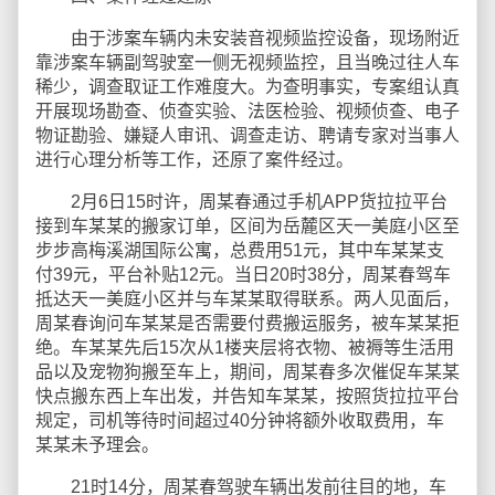
由于涉案车辆内未安装音视频监控设备，现场附近
靠涉案车辆副驾驶室一侧无视频监控，且当晚过往人车
稀少，调查取证工作难度大。为查明事实，专案组认真
开展现场勘查、侦查实验、法医检验、视频侦查、电子
物证勘验、嫌疑人审讯、调查走访、聘请专家对当事人
进行心理分析等工作，还原了案件经过。
2月6日15时许，周某春通过手机APP货拉拉平台
接到车某某的搬家订单，区间为岳麓区天一美庭小区至
步步高梅溪湖国际公寓，总费用51元，其中车某某支
付39元，平台补贴12元。当日20时38分，周某春驾车
抵达天一美庭小区并与车某某取得联系。两人见面后，
周某春询问车某某是否需要付费搬运服务，被车某某拒
绝。车某某先后15次从1楼夹层将衣物、被褥等生活用
品以及宠物狗搬至车上，期间，周某春多次催促车某某
快点搬东西上车出发，并告知车某某，按照货拉拉平台
规定，司机等待时间超过40分钟将额外收取费用，车
某某未予理会。
21时14分，周某春驾驶车辆出发前往目的地，车