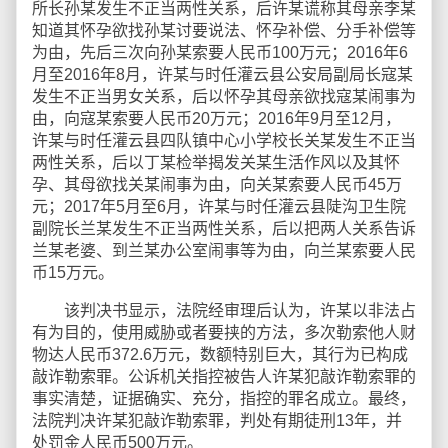
所长孙某发生不正当两性关系，后许某谎称其母亲李某
知道其怀孕欲找孙某讨要说法、怀孕补偿、分手补偿等
为由，先后三次向孙某索要人民币100万元；2016年6
月至2016年8月，许某与时任灌云县公安局副局长寇某
发生不正当男女关系，后以怀孕其母亲欲找寇某闹事为
由，向寇某索要人民币20万元；2016年9月至12月，
许某与时任灌云县四队镇中心小学校长关某发生不正当
两性关系，后以丁某检举揭发关某生活作风以及其怀
孕、其母欲找关某闹事为由，向关某索要人民币45万
元；2017年5月至6月，许某与时任灌云县陡沟卫生院
副院长兰某发生不正当两性关系，后以把两人关系告诉
兰某老婆、到兰某办公室闹事等为由，向兰某索要人民
币15万元。
该判决书显示，法院经审理后认为，许某以非法占
有为目的，使用威胁或者要挟的方法，多次勒索他人财
物达人民币372.6万元，数额特别巨大，其行为已构成
敲诈勒索罪。公诉机关指控被告人许某犯敲诈勒索罪的
事实清楚，证据确实、充分，指控的罪名成立。最终，
法院判决许某犯敲诈勒索罪，判处有期徒刑13年，并
处罚金人民币500万元。