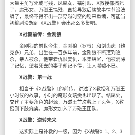
大量主角写死或写残，凤凰女、镭射眼、X教授都搞死
了，魔形女、万磁王搞残，直接导致后续故事情节没法
编了，最终不得不出一部穿越时空的剧来重编，可能当
初编剧没想到《X战警》会出那么多集吧。
X战警前传：金刚狼
金刚狼的前世今生，金刚狼（罗根）和剑齿虎（维
克多）兄弟，出生在一百多年前，金刚狼不断遭到追
杀，亲人被杀，他带着仇恨复仇，本集结尾，他被消除
了记忆，望着死去的妻子却记不得，让人唏嘘不已。
X战警：第一战
相当于《X战警》1的前传，讲述了X教授和万磁王
小时候的故事，小时的魔形女瑞雯也出现了。结尾处，
交代了主要角色的起源，万磁王首次戴上了头盔，X教
授则下肢瘫痪，魔形女加入了万磁王团队。
X战警：逆转未来
这实际上是补救的一级，因为《X战警》1、2、3