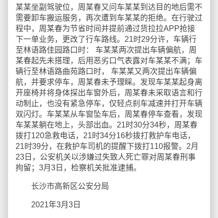
某某坐副驾驶位，周某春又问车某某到达目的地后需不
需要卸车搬运服务，再次遭到车某某的拒绝。在行驶过
程中，周某春为节省时间并提前通过货拉拉APP抢接
下一单业务，更改了行车路线。21时29分许，车辆行
至林语路佳园路口时： 车某某两次提出车辆偏航，周
某春起先未搭理，后用恶劣口气表露对车某某不满；车
辆行至林语路曲苑路口时， 车某某又两次提出车辆偏
航，并要求停车，周某春未予理睬。发现车某某起身离
开座椅并将身体探出车窗外后，周某春未采取语言和行
动制止，也没有紧急停车，仅轻点刹车减速并打开车辆
双闪灯。车某某从车窗坠车后，周某春停车查看，发现
车某某躺在地上，头部出血。21时30分34秒，周某春
拨打120急救电话，21时34分16秒拨打救护车电话，
21时39分，在救护车司机的提醒下拨打110报警。2月
23日，公安机关以涉嫌过失致人死亡罪对周某春刑事
拘留；3月3日，检察机关批准逮捕。
长沙市高新区公安分局
2021年3月3日