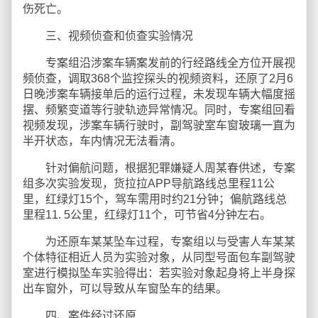
伤死亡。
三、视频侦查和侦查实验情况
专案组沿涉案车辆案发前的行经路线全方位开展视
频侦查，调取368个监控探头的视频资料，还原了2月6
日晚涉案车辆接单后的运行过程，未发现车辆大幅度摇
摆、频繁变道等行驶轨迹异常情况。同时，专案组回看
视频发现，涉案车辆行驶时，副驾驶室车窗玻璃一直为
半开状态，车内情况无法看清。
针对偏航问题，根据犯罪嫌疑人周某春供述，专案
组多次实验发现，货拉拉APP导航路线总里程11公
里，红绿灯15个，驾车需用时约21分钟；偏航路线总
里程11. 5公里，红绿灯11个，可节省4分钟左右。
为还原车某某坠车过程，专案组以与受害人车某某
个体特征相近人员为实验对象，从同型号面包车副驾驶
室进行模拟坠车实验得出：若实验对象起身将上半身探
出车窗外，可以导致从车窗坠车的结果。
四、案件经过还原