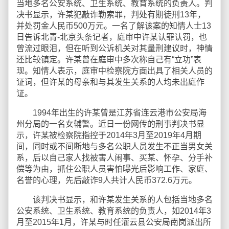
当地多名公安系统、卫生系统、教育系统的负责人。判
决书显示，许某犯敲诈勒索罪，判处有期徒刑13年，
并处罚金人民币500万元。一名了解该案的知情人士13
日告诉北青-北京头条记者，庭审中许某认罪认罚，也
曾流过眼泪，但在听到公诉机关对其量刑建议时，神情
还比较镇定。许某曾在庭审中多次称自己有“立功”表
现。知情人表示，庭审中检察院方面出具了相关人员的
证词，但许某的母亲和与其发生关系的人均未出庭作
证。
1994年出生的许某曾是江苏省连云港市公安局海
州分局的一名女辅警。近日一份网传的刑事判决书显
示，许某被检察院指控于2014年3月至2019年4月期
间，同时或不间断地与多名公职人员发生不正当男女关
系，后以自己家人找被害人闹事、买某、怀孕、分手补
偿等为由，抓住公职人员害怕曝光后影响工作、家庭、
名誉的心理，先后敲诈9人共计人民币372.6万元。
该判决书显示，和许某发生关系的人包括当地多名
公安系统、卫生系统、教育系统的负责人，如2014年3
月至2015年1月，许某与时任灌云县公安局南岗派出所