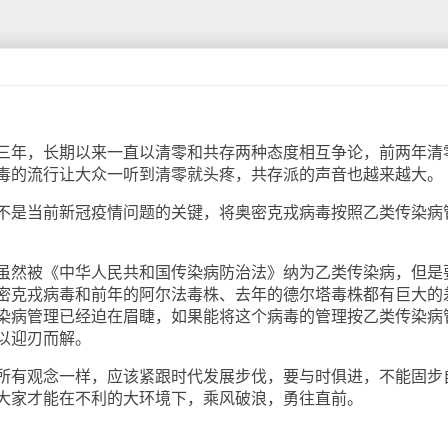
年，长期以来一直以清零和共存两种态度相互争论，前两年清
毒的流行让大众一听到清零就头疼，共存派的声音也越来越大。
是当前新冠疫情问题的关键，将奥密克戎病毒按照乙类传染病
然被《中华人民共和国传染病防治法》纳为乙类传染病，但是
密克戎病毒和前年的阿尔法毒株、去年的德尔塔毒株都有巨大的
染病管理已经迫在眉睫，如果能将这个病毒的管理按乙类传染病
以迎刃而解。
有观念一样，应该紧跟时代发展步伐，要与时俱进，不能固步
大家才能在不利的大环境下，乘风破浪，勇往直前。