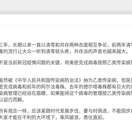
年，长期以来一直以清零和共存两种态度相互争论，前两年清
毒的流行让大众一听到清零就头疼，共存派的声音也越来越大。
是当前新冠疫情问题的关键，将奥密克戎病毒按照乙类传染病
然被《中华人民共和国传染病防治法》纳为乙类传染病，但是
密克戎病毒和前年的阿尔法毒株、去年的德尔塔毒株都有巨大的
染病管理已经迫在眉睫，如果能将这个病毒的管理按乙类传染病
以迎刃而解。
有观念一样，应该紧跟时代发展步伐，要与时俱进，不能固步
大家才能在不利的大环境下，乘风破浪，勇往直前。