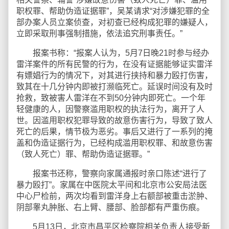
职权罪、帮助伪造证据罪”，吴某请求“对涉嫌犯罪的全
部办案人员立案侦查，对初查已经构成犯罪的嫌疑人，
立即采取刑事强制措施，依法追究刑事责任。”
报案书称：“报案人认为，5月7日晚21时参与经办
雷洋案件的所有民警的行为，在没有证据能够证实雷洋
有嫖娼行为的情况下，对其进行挟持和暴力殴打伤害，
致其在十几分钟内即被打濒临死亡。延误时间没有及时
抢救，致被害人雷洋在不到50分钟内即死亡。一个年
轻健康的人，因警察滥用职权的执法行为，离开了人
世。因滥用职权犯罪导致的故意伤害行为，导致了致人
死亡的后果，情节极为恶劣。事后又进行了一系列的掩
盖和伪造证据行为，已经构成滥用职权罪、和故意伤害
（致人死亡）罪、帮助伪造证据罪。”
报案书还称，警察向家属通报时亲口陈述“进行了
暴力殴打”。家属在中医院太平间和北京市公安局法医
中心尸检前，两次均看到雷洋身上右额部被重击淤肿、
阴部睾丸肿胀、右上臂、腰部、脸部都有严重伤痕。
5月13日，北京市昌平区检察院相关负责人接受新