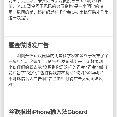
前董事会主席、卡多佐法学院教授巴巴拉·科尔逊表
示，IACC暂停阿里巴巴的会员资格“是一个明智的决
定，遗憾的是，该组织是在多个会员提出抗议后才作出
这一决定”。
霍金微博发广告
刚刚开通新浪微博的明星科学家霍金终于发布了第
一条广告。这条“广告贴”一经发布就引来了无数围观。
小伙伴们纷纷表示“没想到你是这样的霍金”“霍金也终于
发广告了”“这个广告打得我猝不及防”“说好的科学呢？
不能迷信名人广告啊”“霍金老师打得广告太硬无法反
驳”。
谷歌推出iPhone输入法Gboard