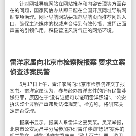
针对网址导航网站在网站推荐和内容管理等方面存
在的问题，国家网信办从即日起在全国开展网址导航网
站专项治理。网址导航网站要规范导航页面推荐网站入
口，确保主流媒体的权威声音得到有效传播，发挥正面
声音的引领作用，积极营造风清气正的网络环境。
雷洋家属向北京市检察院报案 要求立案
侦查涉案民警
5月17日上午，雷洋家属向北京市检察院递交了报
案书。雷洋家属认为，参与经办雷洋案件的所有民警涉
嫌犯罪，原因在于“没有证据可以证明雷洋嫖娼”、“公安
执法整个过程严重违反法律规定”。检方称，将研究决
定是否受理。
报案书显示，报案人系雷洋之妻吴某。吴某举报，
北京市公安局昌平分局参加办理雷洋涉嫌“嫖娼”案件的
相关警察、辅警“涉嫌故意伤害（致人死亡）罪、滥用