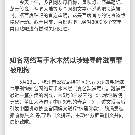
今天上午，多名网友爆料称，鬼吹灯、盗墓笔记、
龙王传说、斗罗大陆等多个网络文学小说贴吧接连被
封。据百度贴吧的官方声明，这是百度官方的清查盗版
侵权行动。截至目前，百度贴吧已经对3000多个文学
类目贴吧进行暂时关闭处理。
知名网络写手水木然以涉嫌寻衅滋事罪
被刑拘
5月18日，杭州市公安局拱墅区分局以涉嫌寻衅滋
事罪刑拘知名网络写手水木然（真名魏满意）。魏满意
最近一篇热传的网文，为5月3日发表的 《比承包医院
更黑：莆田人承包了中国90%的寺庙！》，该文发表后
引发中国佛教协会官网撰文驳斥“抹黑佛教”。魏满意被
抓前称热文“寺庙”系旧文拼凑，主动补救辟谣删文并向
佛协致歉。