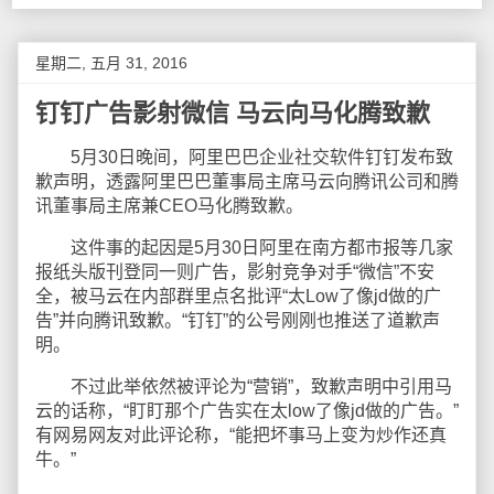
星期二, 五月 31, 2016
钉钉广告影射微信 马云向马化腾致歉
5月30日晚间，阿里巴巴企业社交软件钉钉发布致
歉声明，透露阿里巴巴董事局主席马云向腾讯公司和腾
讯董事局主席兼CEO马化腾致歉。
这件事的起因是5月30日阿里在南方都市报等几家
报纸头版刊登同一则广告，影射竞争对手“微信”不安
全，被马云在内部群里点名批评“太Low了像jd做的广
告”并向腾讯致歉。“钉钉”的公号刚刚也推送了道歉声
明。
不过此举依然被评论为“营销”，致歉声明中引用马
云的话称，“盯盯那个广告实在太low了像jd做的广告。”
有网易网友对此评论称，“能把坏事马上变为炒作还真
牛。”