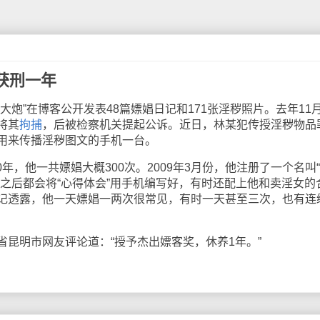
获刑一年
”在博客公开发表48篇嫖娼日记和171张淫秽照片。去年11月
将其
拘捕
，后被检察机关提起公诉。近日，林某犯传授淫秽物品
用来传播淫秽图文的手机一台。
年，他一共嫖娼大概300次。2009年3月份，他注册了一个名叫
之后都会将“心得体会”用手机编写好，有时还配上他和卖淫女的
记透露，他一天嫖娼一两次很常见，有时一天甚至三次，也有连
省昆明市网友评论道：“授予杰出嫖客奖，休养1年。”