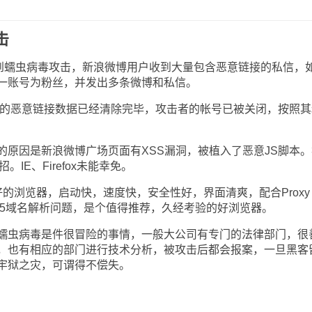
击
蠕虫病毒攻击，新浪微博用户收到大量包含恶意链接的私信，
一账号为粉丝，并发出多条微博和私信。
的恶意链接数据已经清除完毕，攻击者的帐号已被关闭，按照其
。
因是新浪微博广场页面有XSS漏洞，被植入了恶意JS脚本。
没中招。IE、Firefox未能幸免。
的浏览器，启动快，速度快，安全性好，界面清爽，配合Proxy
ocks5域名解析问题，是个值得推荐，久经考验的好浏览器。
虫病毒是件很冒险的事情，一般大公司有专门的法律部门，很
，也有相应的部门进行技术分析，被攻击后都会报案，一旦黑客
牢狱之灾，可谓得不偿失。