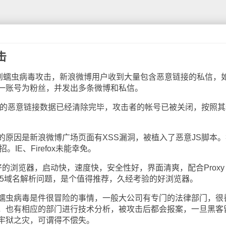
击
蠕虫病毒攻击，新浪微博用户收到大量包含恶意链接的私信，
一账号为粉丝，并发出多条微博和私信。
的恶意链接数据已经清除完毕，攻击者的帐号已被关闭，按照其
。
因是新浪微博广场页面有XSS漏洞，被植入了恶意JS脚本。
没中招。IE、Firefox未能幸免。
的浏览器，启动快，速度快，安全性好，界面清爽，配合Proxy
ocks5域名解析问题，是个值得推荐，久经考验的好浏览器。
虫病毒是件很冒险的事情，一般大公司有专门的法律部门，很
，也有相应的部门进行技术分析，被攻击后都会报案，一旦黑客
牢狱之灾，可谓得不偿失。