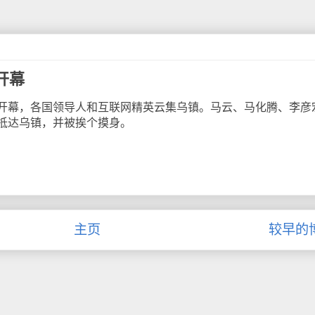
开幕
幕，各国领导人和互联网精英云集乌镇。马云、马化腾、李彦
抵达乌镇，并被挨个摸身。
主页
较早的