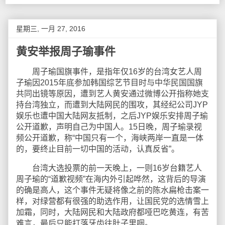
星期三, 一月 27, 2016
黄安举报周子瑜事件
周子瑜国旗事件，是指年仅16岁的台湾女艺人周
子瑜因2015年底参加韩国综艺节目时与中华民国国旗
共同出镜等原因，遭到艺人黄安通过微博公开指称她支
持台湾独立，而遭到大陆网民的围攻，其经纪公司JYP
娱乐也遭中国大陆网友抵制，之后JYP娱乐安排周子瑜
公开道歉，声明自己为中国人。15日晚，周子瑜录视
频公开道歉，称“中国只有一个，海峡两岸一直是一体
的，要终止目前一切中国的活动，认真反省”。
台湾大选投票的前一天晚上，一则16岁台籍艺人
周子瑜的“道歉视频”在海内外引起哗然，这背后的导演
的确是高人，这个事件无疑将像之前的陈水扁枪击案一
样，对绿营都有很强的助选作用，让国民党的选情雪上
加霜，同时，大陆网民和大陆政府都哑巴吃黄连，有苦
难言，最后只能打落牙齿往肚子里咽。