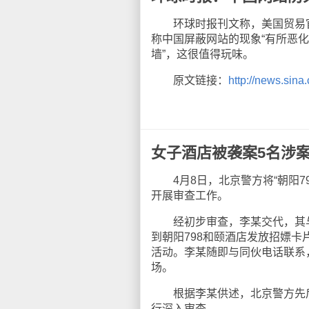
环球时报刊文称，美国贸易官员
称中国屏蔽网站的现象“有所恶化
墙”，这很值得玩味。
原文链接：
http://news.sina
女子酒店被袭案5名涉
4月8日，北京警方将“朝阳7
开展审查工作。
经初步审查，李某交代，其与
到朝阳798和颐酒店发放招嫖卡
活动。李某随即与同伙电话联系
场。
根据李某供述，北京警方先后
行深入审查。