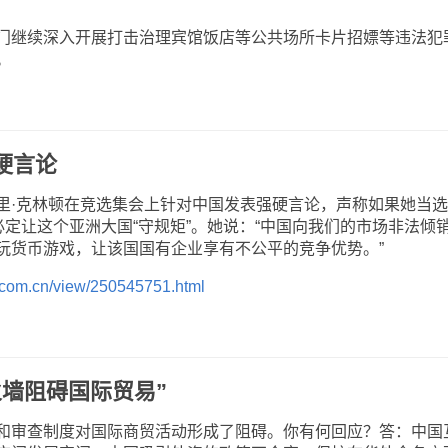
继续深入开展打击治理宾馆饭店等公共场所卡片招嫖等违法犯
。
硬言论
·克林顿在竞选集会上针对中国发表强硬言论，声称如果她当选
必定让这个亚洲大国“守规矩”。她说：“中国向我们的市场非法倾
玩货币游戏，让该国国有企业享有不公平的竞争优势。”
na.com.cn/view/250545751.html
火墙阻碍国际贸易”
审查制度对国际商贸活动形成了阻碍。你有何回应？答：中国