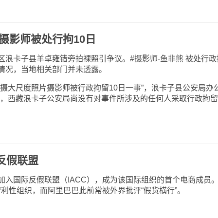
摄影师被处行拘10日
卡子县羊卓雍错旁拍裸照引争议。#摄影师-鱼非熊 被处行政
情况，当地相关部门并未透露。
大尺度照片摄影师被行政拘留10日一事”，浪卡子县公安局办
前，西藏浪卡子公安局尚没有对事件所涉及的任何人采取行政拘
反假联盟
国际反假联盟（IACC），成为该国际组织的首个电商成员
营利性组织，而阿里巴巴此前常被外界批评“假货横行”。