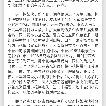
出了鉴定。纪检监察机关正在对此事中涉嫌失管失察失
职渎职等问题的有关人员进行调查。
关于杨某侠身份问题，调查组通过查阅董某民、杨
某侠婚姻登记申请资料，发现其中含有“云南省福贡县
亚谷村”字样，当即派员赴云南进行核查。调查人员以
福贡县亚谷村为重点，并扩大至周边多个乡镇开展调查
走访，同时发布协查通告。警方通过查阅户籍底册，组
织亚谷村村干部及村民比对照片、口音，确定杨某侠原
名为小花梅（父母已故），云南省福贡县亚谷村人。据
小花梅的亲属和同村村民回忆，小花梅1994年嫁至云
南省保山市，1996年离婚后回到亚谷村，当时已表现
出言语行为异常。据小花梅亲属反映，同村的桑某某
（女，当时已嫁至江苏省东海县）将小花梅带至江苏治
病。目前，丰县警方已找到桑某某了解情况，桑某某
称，当年她是受小花梅母亲所托，带小花梅到江苏治病
并找个好人家嫁了，两人从云南省昆明市乘火车到达江
苏省东海县后小花梅走失，当时未报警，也未告知小花
梅家人。后续调查情况将适时公布。
联合调查组组织市县两级医疗专家对杨某侠精神分