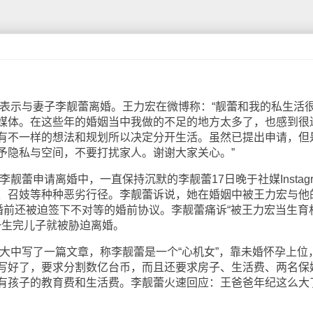
表示与妻子李靓蕾离婚。王力宏在微博称：“靓蕾和我的私生活
媒体。在这些年的婚姻当中我做的不足的地方太多了，也感到很
有不一样的想法和规划所以决定分开生活。虽然已提出申请，但
予隐私与空间，不要打扰家人。谢谢大家关心。”
蕾申请离婚中，一直保持沉默的李靓蕾17日晚于社媒Instagr
、召妓等种种恶劣行径。李靓蕾诉说，她在婚姻中被王力宏与他
婚前还被迫签下不对等的婚前协议。李靓蕾痛诉“被王力宏当生育
一生完儿子就被胁迫离婚。
大中写了一篇文章，称李靓蕾是一个“心机女”，靠未婚怀孕上位
写好了，要求分割数亿台币，而且还要求房子、生活费、两名保
有孩子的教育费和生活费。李靓蕾火速回应：王爸爸年纪这么大