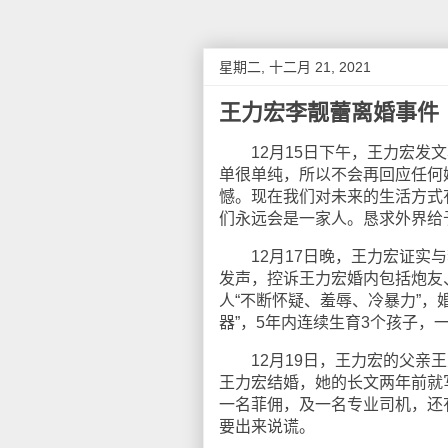
星期二, 十二月 21, 2021
王力宏李靓蕾离婚事件
12月15日下午，王力宏发文
单很单纯，所以不会再回应任何
憾。现在我们对未来的生活方式
们永远会是一家人。恳求外界给
12月17日晚，王力宏证实与李靓
发声，控诉王力宏婚内包括炮友
人“不断怀疑、羞辱、冷暴力”，
器”，5年内连续生育3个孩子，
12月19日，王力宏的父亲王
王力宏结婚，她的长文两年前就
一名菲佣，及一名专业司机，还
要出来说谎。