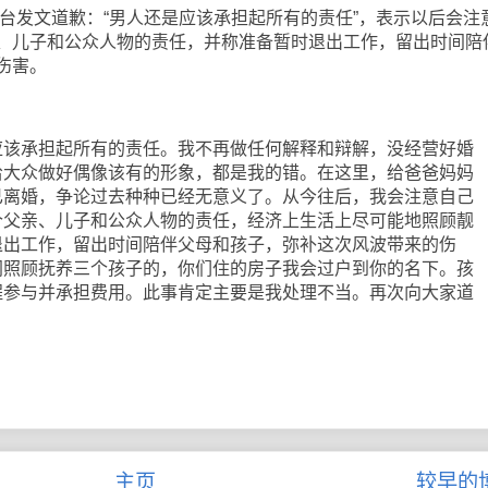
台发文道歉：“男人还是应该承担起所有的责任”，表示以后会注
、儿子和公众人物的责任，并称准备暂时退出工作，留出时间陪
伤害。
承担起所有的责任。我不再做任何解释和辩解，没经营好婚
给大众做好偶像该有的形象，都是我的错。在这里，给爸爸妈妈
已离婚，争论过去种种已经无意义了。从今往后，我会注意自己
个父亲、儿子和公众人物的责任，经济上生活上尽可能地照顾靓
退出工作，留出时间陪伴父母和孩子，弥补这次风波带来的伤
同照顾抚养三个孩子的，你们住的房子我会过户到你的名下。孩
程参与并承担费用。此事肯定主要是我处理不当。再次向大家道
主页
较早的