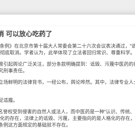
消 可以放心吃药了
条例》在北京市第十届大人常委会第二十六次会议表决通过，“
被彻底取消。学者认为，此举体现了立法者回归常识、尊重科学。
引起舆论广泛关注，部分条款明确提到：诋毁、污蔑中医药的
究刑事责任。
场鲜明的法律背书，一经公布，舆论哗然。其中，法律专业人
足适履。
名誉权受到侵害的自然人或法人，而中医药是一种“认识、传统、
格化的存在，法律上的诋毁、污蔑，主要指向的是人格化的存在
条例这方面规定的基础就不存在。