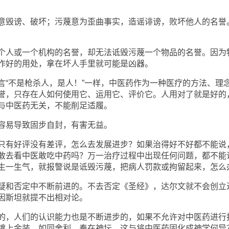
毁谤、破坏；污蔑意为歪曲事实，造谣诽谤，败坏他人的名誉
人或一个机构的名誉，却无法诋毁污蔑一个物品的名誉。因为
作好的用处，拿在坏人手里就可能是凶器。
不是枪杀人，是人！”一样，中医药作为一种医疗的方法、理
誉，只存在人如何使用它、运用它、评价它。人用对了就是好的
与中医药无关，不能削足适履。
易导致固步自封，有害无益。
有好评没有差评，怎么去发展进步？如果治得好不好都不能说
敢去看中医敢吃中药吗？万一治疗过程中出现任何问题，都不能
生一生气，就报警说是诋毁污蔑，把病人罚款或拘留起来，怎么
和否定中不断前进的。不去否定《圣经》，达尔文就不会创立
因斯坦就提不出相对论。
，人们的认识能力也是不断进步的，如果不允许对中医药进行
镀上金装，如同舍利，奉在神坛，这与将中医药固化成神学何异