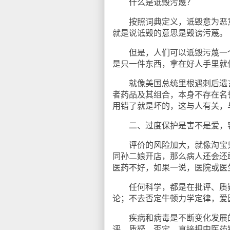
什么是诋毁污蔑？
按照词典定义，诋毁意为恶意
就是说诋毁的意思是毁谤污蔑。
但是，人们可以诋毁污蔑一个
是只一件东西，拿在好人手里就
就像美国总统里根遇刺后遗言“
者药品及其组合，本身不存在名
用错了就是坏的，这与人有关，
二、过度保护是害不是爱，容
评价的风险加大，就像淘宝只
同孙二娘开店，那么病人还会还
医药不好，如果一说，医院或医
任何科学，都是在批评、质疑
论；不去否定牛顿力学定律，爱
疾病和病毒是不断变化发展的
评、质疑、否定，直接把中医药