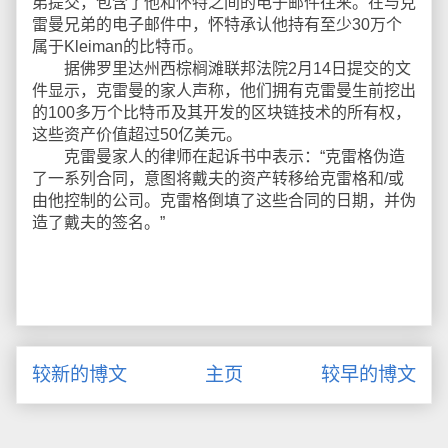
弟提交，包含了他和怀特之间的电子邮件往来。在与克
雷曼兄弟的电子邮件中，怀特承认他持有至少30万个
属于Kleiman的比特币。
据佛罗里达州西棕榈滩联邦法院2月14日提交的文
件显示，克雷曼的家人声称，他们拥有克雷曼生前挖出
的100多万个比特币及其开发的区块链技术的所有权，
这些资产价值超过50亿美元。
克雷曼家人的律师在起诉书中表示：“克雷格伪造
了一系列合同，意图将戴夫的资产转移给克雷格和/或
由他控制的公司。克雷格倒填了这些合同的日期，并伪
造了戴夫的签名。”
较新的博文
主页
较早的博文