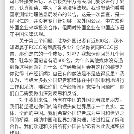
司已经接受采访，表示按照中方有关部门要求进行了处
理，认真阅读、学习了各项法律法规。我也想请你看看
国家测绘地理信息局发布的公告，这是一次普查，是一
视同仁的，并没有专门针对哪一家外国公司。中方欢迎
外国企业来华投资合作，但同时外国企业在中国应该遵
守中国法律法规。
关于第三个问题，驻华外国记者有近600名，我不
知道属于FCCC的到底有多少？你说你赞同FCCC报
告，那你是它的一个成员，对吗？我想请你回答几个问
题：驻华外国记者有近600名，为什么其他媒体没有遇
到你这种问题？为什么《产经新闻》会有这样的感觉？
你觉得《产经新闻》自己有的做法是不是值得反思？我
认为，当绝大多数外国记者和媒体在中国很顺利地进行
工作和采访，唯独你们《产经新闻》觉得有问题时，你
们自己需要做出深刻反思和反省。
对于我们来说，所有在中国的外国记者都是朋友。
我们希望通过你们的笔和镜头向世界展示一个真实、立
体、全面的中国。我们希望外国记者成为中国和世界之
间的桥梁，帮助中国和世界加强沟通，增进相互了解和
合作。我们欢迎和支持所有外国驻华记者为此发挥积极
作用。