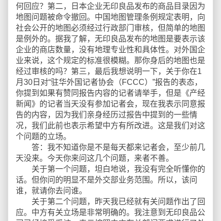
何回应？第二，日本企业无印良品发布的商品目录因为
地图问题被命令撤回。中国地图管理条例规定表明，向
社会公开的地图必须经过行政部门审核，但简单的地图
是例外的。据我了解，无印良品发布的地图是要表示该
企业的商店数量，没有地理专业性和具体性。对外国企
业来说，这个规定的标准很模糊。那你身后的地图也是
经过审核的吗？第三，最后我想说明一下，关于你在1
月30日对“驻华外国记者协会（FCCC）”报告的表态，
你提到如果有赞同报告内容的记者请举手，但是《产经
新闻》的记者当天没有参加记者会，现在我表示同意报
告的内容，因为我们亲身经历过报告中提到的一些情
况，我们此前也表示希望中方有所改进。这是我们对这
个问题的立场。
答：我不知道你是不是每天都来记者会，至少前几
天没来。今天你来问这几个问题，来者不善。
关于第一个问题，坦白地说，我没有完全听懂你的
话。但你问的明显不是外交部业务范围。所以，该问
谁，就请你去问谁。
关于第二个问题，昨天我已经就有关问题作出了回
应。中方有关立场是非常明确的。我注意到无印良品公