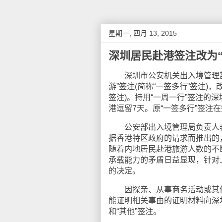
星期一, 四月 13, 2015
深圳居民赴港签注改为“
深圳市公安机关出入境管理部门
游”签注(简称“一签多行”签注)，
签注)。持用“一周一行”签注的
港逗留7天。原“一签多行”签注
公安部出入境管理局负责人表示
据香港特区政府的请求而推出的
随着内地居民赴港旅游人数的不
承载能力的矛盾日益显现，针对
的决定。
因探亲、从事商务活动或其他
能证明相关事由的证明材料向深圳
和“其他”签注。