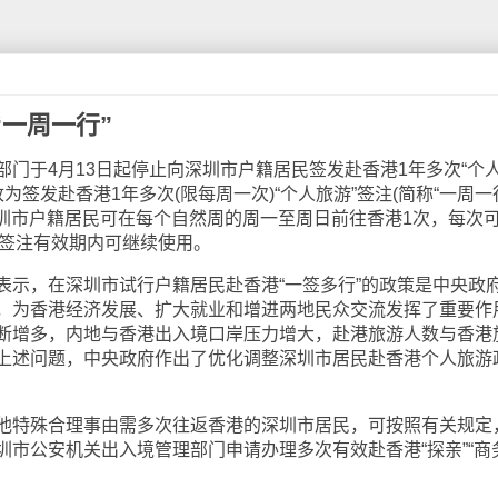
一周一行”
于4月13日起停止向深圳市户籍居民签发赴香港1年多次“个
改为签发赴香港1年多次(限每周一次)“个人旅游”签注(简称“一周一
深圳市户籍居民可在每个自然周的周一至周日前往香港1次，每次
在签注有效期内可继续使用。
，在深圳市试行户籍居民赴香港“一签多行”的政策是中央政
，为香港经济发展、扩大就业和增进两地民众交流发挥了重要作
断增多，内地与香港出入境口岸压力增大，赴港旅游人数与香港
上述问题，中央政府作出了优化调整深圳市居民赴香港个人旅游
特殊合理事由需多次往返香港的深圳市居民，可按照有关规定
市公安机关出入境管理部门申请办理多次有效赴香港“探亲”“商务