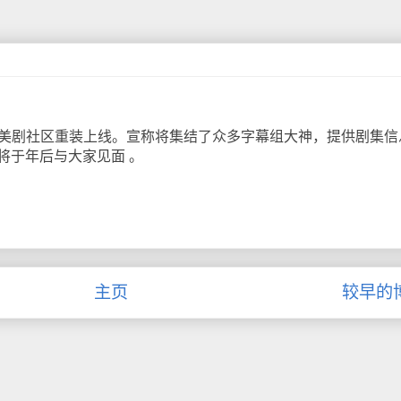
美剧社区重装上线。宣称将集结了众多字幕组大神，提供剧集信
将于年后与大家见面 。
主页
较早的