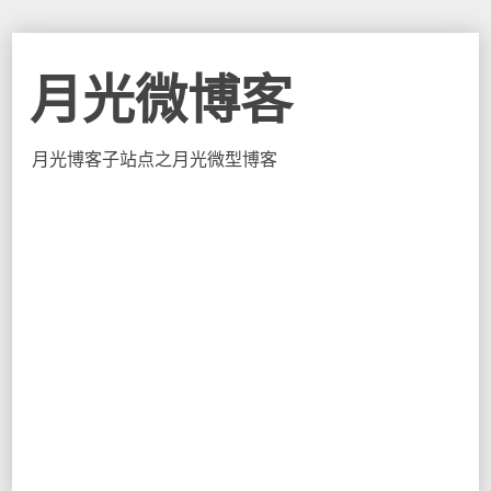
月光微博客
月光博客子站点之月光微型博客