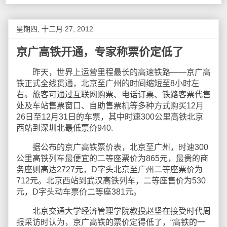
星期四, 十二月 27, 2012
京广高铁开通，专家称票价定低了
昨天，世界上运营里程最长的高速铁路——京广高
铁正式全线贯通，北京至广州的时间缩短至8小时左
右。旅客可通过互联网购票、电话订票、铁路客票代售
处及车站售票窗口、自助售票机等多种方式购买12月
26日至12月31日的车票，其中时速300公里高铁北京
西站到深圳北最低票价940.
据公布的京广高铁票价表，北京至广州，时速300
公里高铁列车最便宜的二等座票价为865元，最贵的商
务座则高达2727元，D字头北京至广州二等座票价为
712元。北京西站到武汉高铁列车，二等座售价为530
元，D字头动车票价二等座381元。
北京交通大学经济管理学院教授赵坚在接受时代周
报采访时认为，京广高铁的票价定得低了，“高铁的一