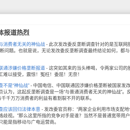
体报道热烈
与消费者无关的神仙战
- 此次发改委反垄断调查针对的是互联网
的垄断问题。也就是说，无论发改委反垄断调查最终结论如何，都与
联通涉嫌价格垄断报道
- 这突如其来的当头棒喝，令两家公司的
工难以接受，震惊！冤枉！委屈！无奈！
不是“神仙战”
- 中国电信、中国联通因涉嫌价格垄断被国家发
点认为，这起反垄断调查是一场“与普通消费者无关的神仙战”。
它与千千万万消费者的利益有着割裂不开的联系。
查应该回归法律本意
- 发改委官员称：“两家企业利用市场支配地
格歧视。”那么这里所指的竞争对手是谁？当然不是普通宽带用
只能是指移动与广电运营商。