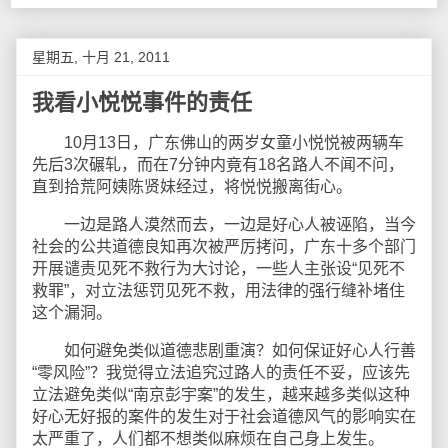
星期五, 十月 21, 2011
我看小悦悦事件的责任
10月13日，广东佛山的两岁女童小悦悦被两辆车
先后3次碾轧，而在7分钟内竟有18名路人不闻不问，
直到拾荒阿姨陈贤妹经过，将悦悦搬离街心。
一边是路人漠然而去，一边是好心人被诬陷，当今
社会的公共道德良知再次被严厉拷问，广东十多个部门
开展谴责见死不救行为大讨论，一些人主张设“见死不
救罪”，对立法惩罚见死不救，用法律的强行缝补堵住
这个漏洞。
如何避免类似道德悲剧重演？如何保证好心人行善
“零风险”？我觉得立法追究过路人的责任不妥，应该先
立法避免类似“南京彭宇案”的发生，越来越多类似这种
好心无好报的案件的发生对于社会道德风气的影响实在
太严重了，人们都不想类似麻烦在自己身上发生。