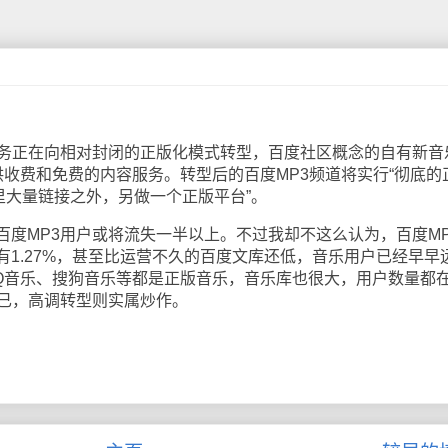
务正在向相对封闭的正版化模式转型，百度社区概念的自有新音
供收费和免费的内容服务。转型后的百度MP3频道将实行“彻底的
道里大量链接之外，另做一个正版平台”。
MP3用户或将流失一半以上。不过我却不这么认为，百度MP
1.27%，甚至比运营不久的百度文库还低，音乐用户已经早早
QQ音乐、搜狗音乐等都是正版音乐，音乐库也很大，用户数量都
得已，高调转型则实属炒作。