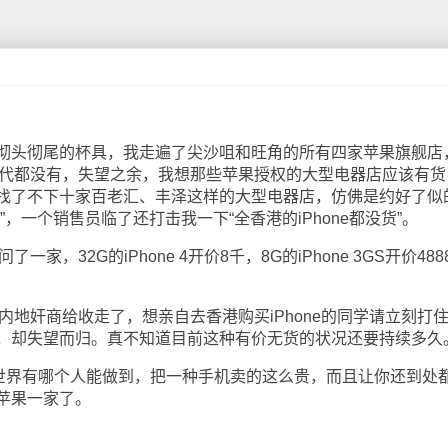
头彻尾的杯具，我走遍了尖沙咀和旺角的所有四家苹果旗舰店
和三代都没有，失望之余，我想那些苹果授权的大型电器店应该有货
找了不下十家百老汇、丰泽这样的大型电器店，仿佛是约好了似
，一个销售员临了还打击我一下“全香港的iPhone都没货”。
家，32G的iPhone 4开价8千，8G的iPhone 3GS开价488
内地奸商给收走了，想亲自去香港购买iPhone的同学请立刻打
，却失望而归。真不知道目前这种有价无货的状况还要持续多久
界有哪个人能做到，把一种手机卖的这么贵，而且让你还到处
苹果一家了。