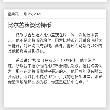
星期四, 二月 25, 2021
比尔盖茨谈比特币
微软联合创始人比尔盖茨在周一的一次访谈中表
示，他不是比特币的粉丝，因为比特币的开采会消耗大
量能源，对环境造成影响。此外，他还为马斯克以外的
其他投资者感到担心。
盖茨说：“埃隆（马斯克）有很多钱，他非常老
练，所以我不担心他的比特币会随机涨跌。但我确实认
为，那些在比特币热潮中买进的人，他们可能没有那么
多闲钱。所以我不看好比特币，我的总体想法是，如果
你没有埃隆那么多的钱，你还是应该小心点。”