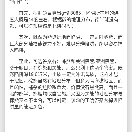
“折服”了：
首先，根据题目算出g=9.8085，陷阱所在地的纬
度大概是44度左右。根据熊的地理分布，南半球没有
熊，可以得知应该是北纬44度；
其次，既然为熊设计地面陷阱，一定是陆栖熊，而
且大部分陆栖熊视力不好，难以分辨陷阱，所以容易掉
入陷阱；
至此，可选答案有：棕熊和美洲黑熊/亚洲黑熊，
鉴于题目只有棕熊和黑熊，那么只剩下这两个答案。既
然陷阱深19.617米，土质一定为冲击母质，这样才易
于挖掘。棕熊虽然有地理分布，但多为高海拔地区，而
且凶悍，捕杀的危险系数大，价值没有黑熊高，而且一
般的熊掌、熊胆均取自黑熊。又因为黑熊的地理分布与
棕熊基本不重合，可以判定：该题的正确答案为掉进陷
阱里的熊是黑色。