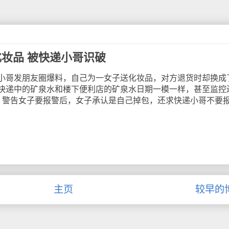
妆品 被快递小哥识破
哥发朋友圈爆料，自己为一女子送化妆品，对方退货时却换成
快递中的矿泉水和楼下便利店的矿泉水日期一模一样，甚至监控
。警告女子要报警后，女子承认是自己掉包，还求快递小哥不要
主页
较早的