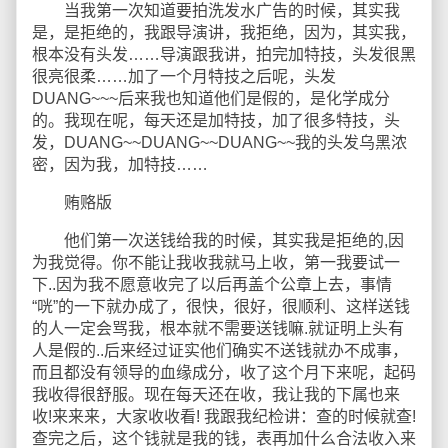
当我第一次知道要拍洗发水广告的时候，其实我
是，是拒绝的，我跟导演讲，我拒绝，因为，其实我，
根本没有头发……导演跟我讲，拍完加特技，头发很黑
很亮很柔……加了一个月特技之后呢，头发
DUANG~~~后来我也知道他们是假的，是化学成分
的。我现在呢，每天还是加特技，加了很多特技，头
发，DUANG~~DUANG~~DUANG~~我的头发乌黑浓
密，因为我，加特技……
贿赂版
他们第一次送钱给我的时候，其实我是拒绝的,因
为我觉得。你不能让我收我就马上收，第一我要试一
下..因为我不愿意收完了以后再盖个公章上去，事情
“咣”的一下就办成了，很快，很好，很顺利、这样送钱
的人一定会骂我，根本就不需要送钱嘛.就证明上头有
人是假的..后来经过证实他们确实不送钱就办不成事，
而且都没有领导的血缘成分，收了这个月下来呢，起码
我收得很舒服。现在每天还在收，我让我的下属也来
收!来来来，大家收收看! 我跟我纪检讲：查的时候就查!
查完之后，这个钱就是我的钱，表再加什么合法收入来