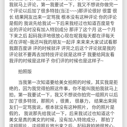
我就马上评论，第一我要试一下，我又不想说你做完一
个评论以后加了很多特技(当汪~~~)那评论很好 很雷 很
长 结果网友出来一定骂我 根本没有这种评论 你的评论
是假的 我说先给我试一下后来我经过也知道百度是专
业的评论时没有加入特别成分 那评了这个月 这一个月
下来之后 起码我评地很放心现在呢我每天都在评每天
还在评呢~我还叫我的朋友一起评 来来来大家试试看那
我跟百度讲 评的时候就评 评完之后这个评论就是我的
评论就不要再去加特技评论就是这样子 我要给网友看
我评的时候是这样子 你们评的时候也是这样子~
拍照版
当我第一次知道要给美女拍照的时候，其实我是拒
绝的，因为我觉得拍照这件事，你不能叫我拍我就马上
拍，第一我要试一下，我又不想说你拍完一组照片以后
加了很多特效，那照片 ，很黄， 很暴力， 结果出来网
友们一定骂我说，根本就没有这种照片， 你的照片是
假的， 我说那先给我试一下，后来我试过也知道这个
美女是真的美女的时候，没有加入特效成分， 那拍了
这组照片，这组照片放出来之后，起码我拍地很放心，