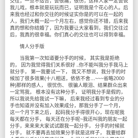
交往，一旦不适合，会很痛，很伤，这样人家一定会说
我儿戏，根本就是玩玩而已，证明我是个花心的人。后
来我也经过和你交往的时候证实你是的可以在一起的
人，我们大概一起一个月左右，感觉你还不错，后来我
真的想和你结婚了，因为我要让大家看到，我们交往过
后，我真的很幸福。你们真心的交往也可以得到幸福。
情人分手版
当我第一次知道要分手的时候， 其实我是拒绝
的， 因为我觉得我们关系很好 ..你不能叫我分手我马上
就分手， 第一我要试一下， 我又不想说，我分手的时
候加了很多效果(十八相送，依依不舍…~~~省略2000
种)那样的感人， 很忧伤、 很骗人眼泪、结果群众出来
一定骂我， 根本没有这种分手， 证明我分手是假的，
所以我说先给我试一下嘛， 后来我经过看到专业的分
手也知道并没有加入效果成分，那我分手了一个月，
这一个月下来之后， 起码我分手得很开心，现在呢我
每天都在分手， 每天还在分手呢~我还叫我的朋友一起
分手，来来来大家试试跟我一起分手， 分手的时候就
分手， 就不要再去加效果分手就是这样子， 我要给群