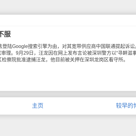
不服
登陆Google搜索引擎为由，对其宽带供应商中国联通提起诉讼
审理。9月29日，汪龙因在网上发布言论被深圳警方以“寻衅滋事
岗区检察院批准逮捕汪龙，他目前被关押在深圳龙岗区看守所。
主页
较早的