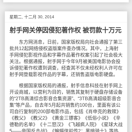
星期二, 十二月 30, 2014
射手网关停因侵犯著作权 被罚款十万元
东方网消息，日前，国家版权局向社会通报了第三
批共12起网络侵权盗版案件查办情况。其中，上海射
手网侵犯影视作品和字幕作品著作权案引起了社会极大
关注。根据通报，射手网于今年9月被美国电影协会投
诉侵犯著作权遭到调查，经查其不仅未经权利人许可在
射手网登载影视作品的字幕，还销售盗版电影硬盘。
根据国家版权局的通报，射手信息科技在射手网上
开设商城，以营利为目的，销售其复制于硬盘存储设备
的“2TB高清综合影音合集资源”、“3TB高清超级影音合
集”等产品，自去年5月起共销售约100台，里面有该公
司自行复制的200部电影作品，包括《肖申克的救赎》
《教父》《教父2》《黄金三镖客》《低俗小说》《辛
德勒的名单》《十二怒汉》《飞越疯人院》《星球大战
5——帝国反击战》《蝙蝠侠前传2：黑暗骑士》等热