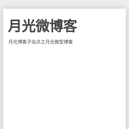
月光微博客
月光博客子站点之月光微型博客