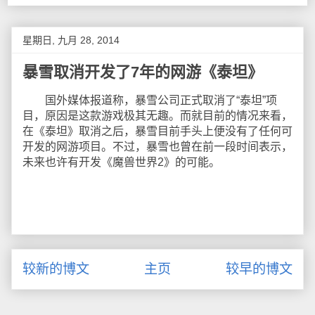
星期日, 九月 28, 2014
暴雪取消开发了7年的网游《泰坦》
国外媒体报道称，暴雪公司正式取消了“泰坦”项
目，原因是这款游戏极其无趣。而就目前的情况来看，
在《泰坦》取消之后，暴雪目前手头上便没有了任何可
开发的网游项目。不过，暴雪也曾在前一段时间表示，
未来也许有开发《魔兽世界2》的可能。
较新的博文
主页
较早的博文