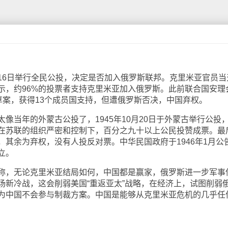
6日举行全民公投，决定是否加入俄罗斯联邦。克里米亚官员当
示，约96%的投票者支持克里米亚加入俄罗斯。此前联合国安理
草案，获得13个成员国支持，但遭俄罗斯否决，中国弃权。
当年的外蒙古公投了，1945年10月20日于外蒙古举行公投
在苏联的组织严密和控制下，百分之九十以上公民投赞成票。最
，其余为弃权，没有人投反对票。中华民国政府于1946年1月公
立。
，无论克里米亚结局如何，中国都是赢家，俄罗斯进一步军事
场新冷战，这会削弱美国“重返亚太”战略，在经济上，试图削弱
为中国不会参与制裁方案。中国是能够从克里米亚危机的几乎任