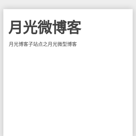
月光微博客
月光博客子站点之月光微型博客