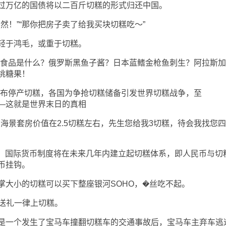
万亿的国债将以二百斤切糕的形式归还中国。
“当然！”“那你把房子卖了给我买块切糕吃～”
于鸿毛，或重于切糕。
食品是什么？俄罗斯黑鱼子酱？日本蓝鳍金枪鱼刺生？阿拉斯加
桃糖果！
豆奶宣布停产切糕，各国为争抢切糕储备引发世界切糕战争，至
绝——这就是世界末日的真相
景套房价值在2.5切糕左右，先生您给我3切糕，待会我找您
国际货币制度将在未来几年内建立起切糕体系，即人民币与切
币挂钩。
小的切糕可以买下整座银河SOHO，�丝吃不起。
员送礼一律上切糕。
一个发生了宝马车撞翻切糕车的交通事故后，宝马车主弃车逃