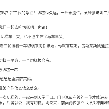
吃切糕吗？富二代的象征！切糕恒久远，一斤永流传。爱她就送她二
们一起去吃切糕吧，你请！
：宁愿坐在切糕车上哭，也不愿坐在宝马车里笑。
青年骑着三轮拉着一车切糕来向你求婚，你就答应吧，劳斯莱斯凯迪
糕一平方，一个切糕换套房。
敌切糕一坨
超硬超重牌萨其码。
破产你信么信么信么。
卖切糕的，一起来到天堂门口。门卫说最有钱的一位才能进去
果，后者就说：我有切糕。刚说完，前面两位就立即掉头冲向地