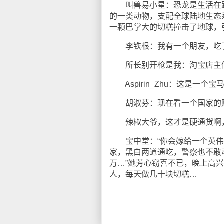
叫兽易小星：恐龙是生活在距今
的一类动物，支配全球陆地生态系
一颗巴掌大的切糕撞击了地球，
李铁根：我有一个朋友，吃了
所长别开枪是我：淘宝店主信
Aspirin_Zhu：这是一
胡淑芬：现在看一个国家的财
辣椒大爷，这才是硬通货啊
宝中堂：“你会嫁给一个英伟不
家，黑白两道通吃，警察也不敢
万…”她芳心窃喜不已，晚上高
人，每天做几十块切糕…