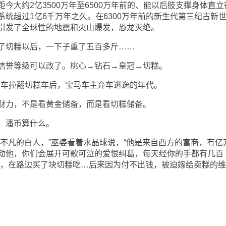
大约2亿3500万年至6500万年前的、能以后肢支撑身体直立
统超过1亿6千万年之久。在6300万年前的新生代第三纪古新
引发了全球性的地震和火山爆发，恐龙灭绝。
切糕以后，一下子重了五百多斤……
誉等级可以改了。桃心→钻石→皇冠→切糕。
个宝马车撞翻切糕车后，宝马车主弃车逃逸的年代。
力，不是看黄金储备，而是看切糕储备。
，潘币算什么。
凡的白人，”巫婆看着水晶球说，“他是来自西方的富商，有亿
动他，你们会展开可歌可泣的爱恨纠葛，每天经你的手都有几百
兴，在路边买了块切糕吃…后来因为付不出钱，被迫嫁给卖糕的维