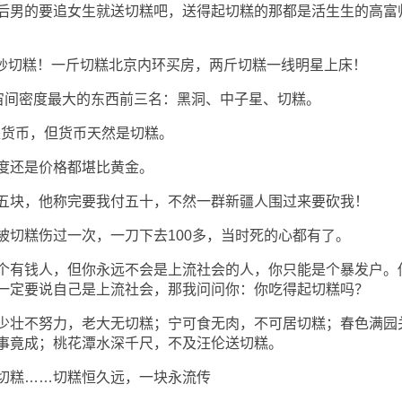
男的要追女生就送切糕吧，送得起切糕的那都是活生生的高富
炒切糕！一斤切糕北京内环买房，两斤切糕一线明星上床！
宙间密度最大的东西前三名：黑洞、中子星、切糕。
货币，但货币天然是切糕。
还是价格都堪比黄金。
块，他称完要我付五十，不然一群新疆人围过来要砍我！
糕伤过一次，一刀下去100多，当时死的心都有了。
有钱人，但你永远不会是上流社会的人，你只能是个暴发户。
一定要说自己是上流社会，那我问问你：你吃得起切糕吗？
壮不努力，老大无切糕；宁可食无肉，不可居切糕；春色满园
事竟成；桃花潭水深千尺，不及汪伦送切糕。
糕……切糕恒久远，一块永流传