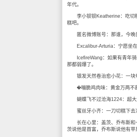
年代。
李小钡钡Keatherine：
糕吧。
匿名微博账号：那谁，今晚我
Excalibur-Arturia
IcefireWang：如果有
那都弱爆了。
银发天然卷治愈小花：一块切
�嘣脆鸡肉味：黄金万两不
蝴蝶飞不过沧海1224：超大
蜜丝牙小齐：一刀切糕下去准
长在心里：盖茨、乔布斯和一
茨说他是首富，乔布斯说他有苹