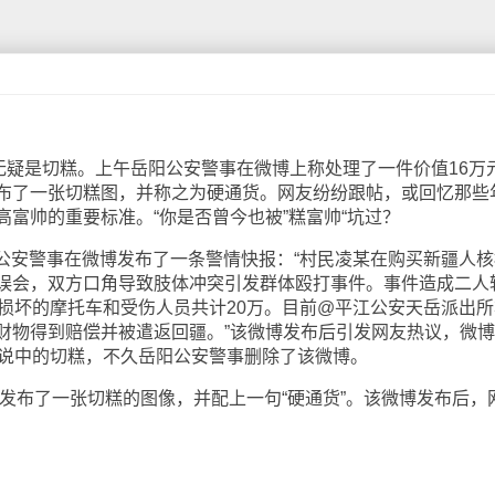
疑是切糕。上午岳阳公安警事在微博上称处理了一件价值16万
布了一张切糕图，并称之为硬通货。网友纷纷跟帖，或回忆那些
富帅的重要标准。“你是否曾今也被”糕富帅“坑过？
阳公安警事在微博发布了一条警情快报：“村民凌某在购买新疆人核
误会，双方口角导致肢体冲突引发群体殴打事件。事件造成二人
加损坏的摩托车和受伤人员共计20万。目前@平江公安天岳派出所
财物得到赔偿并被遣返回疆。”该微博发布后引发网友热议，微
传说中的切糕，不久岳阳公安警事删除了该微博。
发布了一张切糕的图像，并配上一句“硬通货”。该微博发布后，