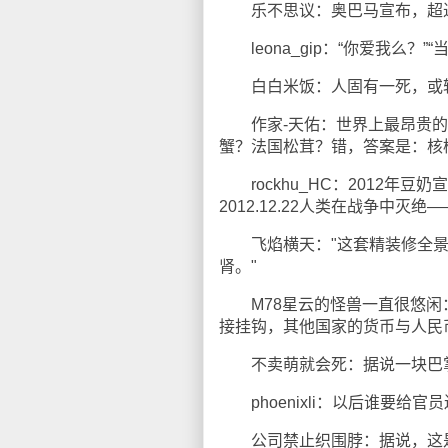
乐不思议：奥巴马宣布，超过
leona_gip：“你爱我么？”
白白米饭：人固有一死，或轻
作家-天佑：世界上最昂贵的
蟹？法国松茸？错，答案是：核
rockhu_HC：2012年
2012.12.22人类在战争中灭
飞焰横天："这套精装修全景海
肾。"
M78星云的怪兽一直很悠闲：
接挂钩，其他国家的货币与人民
不卖萌就会死：据说一块巴掌大
phoenixli：以后谁要给官
公司禁止织围脖：据说，这是