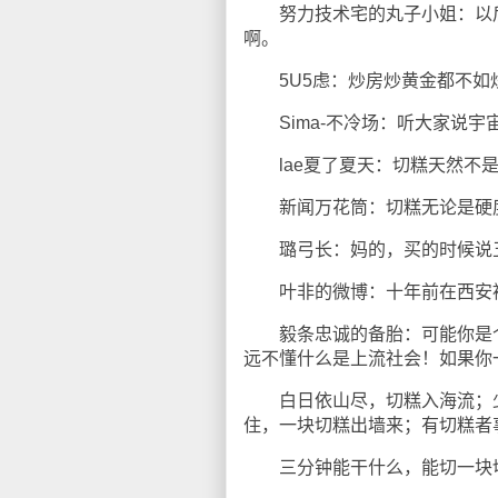
努力技术宅的丸子小姐：以后
啊。
5U5虑：炒房炒黄金都不如
Sima-不冷场：听大家说宇
lae夏了夏天：切糕天然不是
新闻万花筒：切糕无论是硬度
璐弓长：妈的，买的时候说五
叶非的微博：十年前在西安被切
毅条忠诚的备胎：可能你是个
远不懂什么是上流社会！如果你
白日依山尽，切糕入海流；少
住，一块切糕出墙来；有切糕者
三分钟能干什么，能切一块切