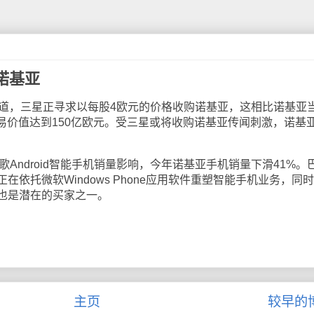
诺基亚
.fi报道，三星正寻求以每股4欧元的价格收购诺基亚，这相比诺基亚
，交易价值达到150亿欧元。受三星或将收购诺基亚传闻刺激，诺基
Android智能手机销量影响，今年诺基亚手机销量下滑41%。
依托微软Windows Phone应用软件重塑智能手机业务，同
也是潜在的买家之一。
主页
较早的