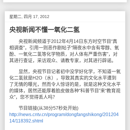
星期二, 四月 17, 2012
央视新闻不懂一氧化二氢
央视新闻频道于2012年4月14日东方时空节目“真
相调查”，引用一则恶作剧帖子“隔夜水中含有零醇、氧
酚、一氧化二氢等化学物质，对人体有严重伤害”，对
其进行查证，采访观众、请教专家，对其进行辟谣。
显然，央视节目记者初中没学好化学，不知道一氧
化二氢就是H2O（水），导致其真实的文化水平遭到
了无情的曝光，然而令人惊讶的是，就是这种文化水平
的媒体，居然还能厚着脸皮做各种“科普节目”来“教育观
众”，您不觉得丢人吗？
节目链接(从38分57秒处开始)
http://news.cntv.cn/program/dongfangshikong/201204
14/118392.shtml