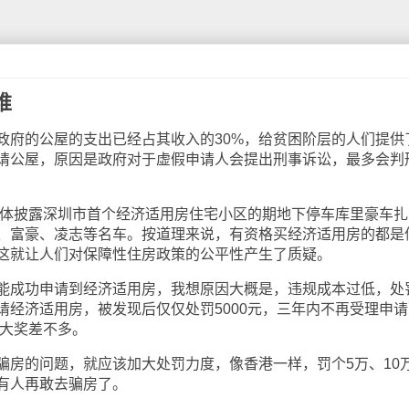
堆
府的公屋的支出已经占其收入的30%，给贫困阶层的人们提供
请公屋，原因是政府对于虚假申请人会提出刑事诉讼，最多会判
体披露深圳市首个经济适用房住宅小区的期地下停车库里豪车扎
、富豪、凌志等名车。按道理来说，有资格买经济适用房的都是
这就让人们对保障性住房政策的公平性产生了质疑。
成功申请到经济适用房，我想原因大概是，违规成本过低，处
请经济适用房，被发现后仅仅处罚5000元，三年内不再受理申请
了大奖差不多。
的问题，就应该加大处罚力度，像香港一样，罚个5万、10
有人再敢去骗房了。