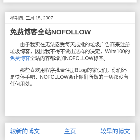
星期四, 三月 15, 2007
免费博客全站NOFOLLOW
由于我实在无法忍受每天成批的垃圾广告商来注册
垃圾博客，因此我不得不做出这样的决定，Write100的
免费博客
全站内容都增加NOFOLLOW标签。
那些喜欢用程序批量注册BLog的家伙们，你们还
是快停手吧，NOFOLLOW会让你们所做的一切都没有
任何用处。
较新的博文
主页
较早的博文